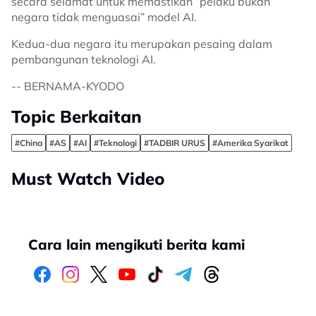
secara selamat untuk memastikan “pelaku bukan
negara tidak menguasai” model AI.
Kedua-dua negara itu merupakan pesaing dalam
pembangunan teknologi AI.
-- BERNAMA-KYODO
Topic Berkaitan
#China
#AS
#AI
#Teknologi
#TADBIR URUS
#Amerika Syarikat
Must Watch Video
Cara lain mengikuti berita kami