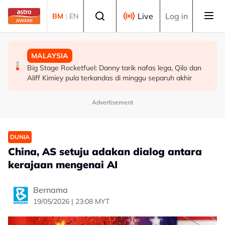
Skip to main content
Select language
Live
Log in
BM
|
EN
MALAYSIA
MALAYSIA
MALAYSIA
Berita tempatan pilihan sepanjang hari ini
Wanita warga emas melecur 50 peratus disimbah
Big Stage Rocketfuel: Danny tarik nafas lega, Qilo dan
petrol, dibakar
Aliff Kimiey pula terkandas di minggu separuh akhir
Advertisement
DUNIA
China, AS setuju adakan dialog antara
kerajaan mengenai AI
Bernama
19/05/2026 | 23:08 MYT