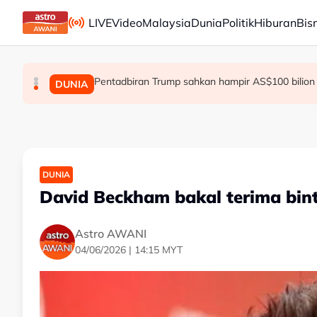
Skip to main content
LIVE
Video
Malaysia
Dunia
Politik
Hiburan
Bis
Pentadbiran Trump sahkan hampir AS$100 bilio
Mayat bayi dengan kesan tikaman: Pelajar 
Polis tumpaskan dua sindiket seludup vape, r
MALAYSIA
MALAYSIA
DUNIA
DUNIA
David Beckham bakal terima bi
Astro AWANI
04/06/2026 | 14:15 MYT