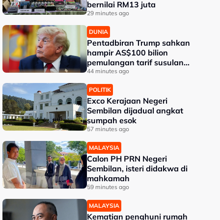
bernilai RM13 juta
29 minutes ago
DUNIA
Pentadbiran Trump sahkan
hampir AS$100 bilion
pemulangan tarif susulan
keputusan mahkamah
44 minutes ago
POLITIK
Exco Kerajaan Negeri
Sembilan dijadual angkat
sumpah esok
57 minutes ago
MALAYSIA
Calon PH PRN Negeri
Sembilan, isteri didakwa di
mahkamah
59 minutes ago
MALAYSIA
Kematian penghuni rumah