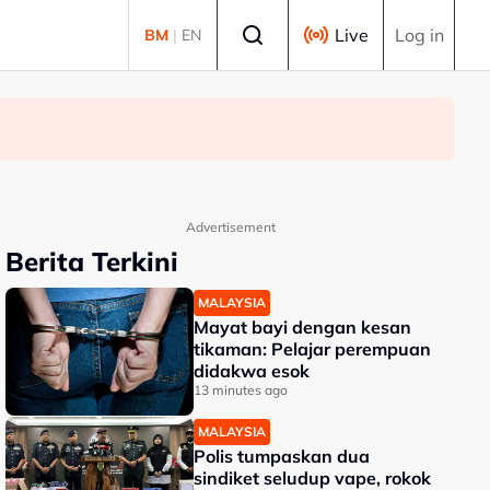
Select language
Live
Log in
BM
|
EN
Advertisement
Berita Terkini
MALAYSIA
Mayat bayi dengan kesan
tikaman: Pelajar perempuan
didakwa esok
13 minutes ago
MALAYSIA
Polis tumpaskan dua
sindiket seludup vape, rokok