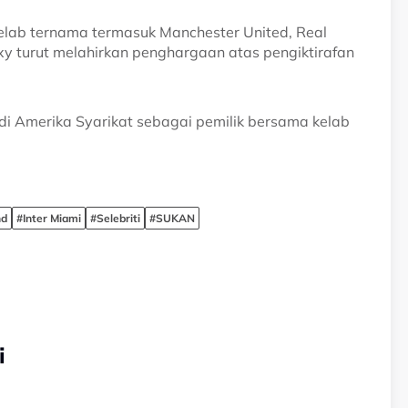
lab ternama termasuk Manchester United, Real
xy turut melahirkan penghargaan atas pengiktirafan
di Amerika Syarikat sebagai pemilik bersama kelab
nd
#Inter Miami
#Selebriti
#SUKAN
i