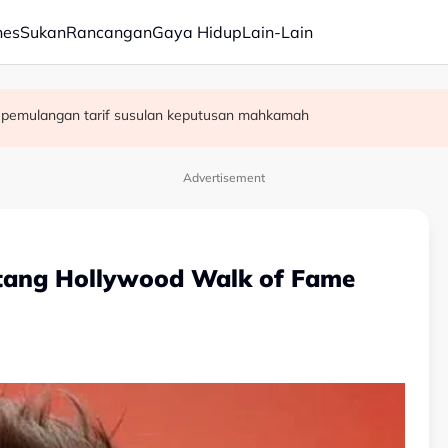
nes
Sukan
Rancangan
Gaya Hidup
Lain-Lain
n pemulangan tarif susulan keputusan mahkamah
perempuan didakwa esok
okok bernilai RM13 juta
Advertisement
ntang Hollywood Walk of Fame