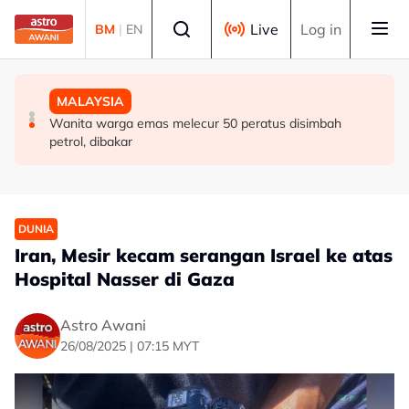
Skip to main content
Select language
Live
Log in
BM
|
EN
MALAYSIA
DUNIA
MALAYSIA
Berita tempatan pilihan sepanjang hari ini
Singapura sambut Hari Kebangsaan ke-61, NDP kembali
Wanita warga emas melecur 50 peratus disimbah
ke Stadium Negara
petrol, dibakar
DUNIA
Iran, Mesir kecam serangan Israel ke atas
Hospital Nasser di Gaza
Astro Awani
26/08/2025 | 07:15 MYT