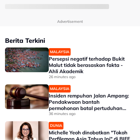
Advertisement
Berita Terkini
MALAYSIA
Persepsi negatif terhadap Bukit
Malut tidak berasaskan fakta -
Ahli Akademik
26 minutes ago
MALAYSIA
Insiden rempuhan Jalan Ampang:
Pendakwaan bantah
permohonan batal pertuduhan
bunuh
36 minutes ago
DUNIA
Michelle Yeoh dinobatkan "Tokoh
Perfileman Asia Tahun Ini" di BIFF