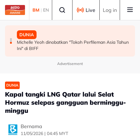
Skip to main content
Select language
Live
Log in
BM
|
EN
MALAYSIA
MALAYSIA
DUNIA
Persepsi negatif terhadap Bukit Malut tidak berasaskan
Insiden rempuhan Jalan Ampang: Pendakwaan bantah
Michelle Yeoh dinobatkan "Tokoh Perfileman Asia Tahun
fakta - Ahli Akademik
permohonan batal pertuduhan bunuh
Ini" di BIFF
Advertisement
DUNIA
Kapal tangki LNG Qatar lalui Selat
Hormuz selepas gangguan berminggu-
minggu
Bernama
11/05/2026 | 04:45 MYT