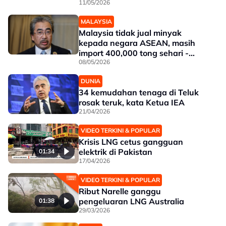
11/05/2026
MALAYSIA
Malaysia tidak jual minyak
kepada negara ASEAN, masih
import 400,000 tong sehari -
Johari
08/05/2026
DUNIA
34 kemudahan tenaga di Teluk
rosak teruk, kata Ketua IEA
21/04/2026
VIDEO TERKINI & POPULAR
Krisis LNG cetus gangguan
elektrik di Pakistan
01:34
17/04/2026
VIDEO TERKINI & POPULAR
Ribut Narelle ganggu
pengeluaran LNG Australia
01:38
29/03/2026