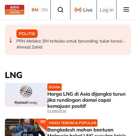
Skip to main content
Select language
Live
Log in
BM
|
EN
MALAYSIA
MALAYSIA
POLITIK
Malaysia bakal bina kilang fraksinasi plasma sendiri
Rundingan import udang Thailand dijangka selesai
PRN Melaka: BN terbuka untuk berunding, tukar kerusi -
dalam tempoh lima tahun - KKM
pertengahan bulan ini - Mohamad
Ahmad Zahid
LNG
DUNIA
Harga LNG di Asia dijangka turun
jika rundingan damai capai
kemajuan positif
01/08/2026
VIDEO TERKINI & POPULAR
Bangladesh mohon bantuan
Malaysia bekal LNG susulan krisis
01:09