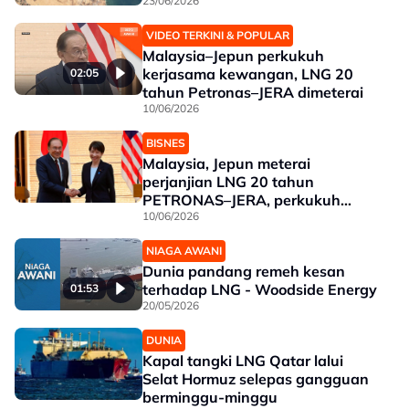
23/06/2026
VIDEO TERKINI & POPULAR
Malaysia–Jepun perkukuh
kerjasama kewangan, LNG 20
02:05
tahun Petronas–JERA dimeterai
10/06/2026
BISNES
Malaysia, Jepun meterai
perjanjian LNG 20 tahun
PETRONAS–JERA, perkukuh
keselamatan tenaga
10/06/2026
NIAGA AWANI
Dunia pandang remeh kesan
terhadap LNG - Woodside Energy
01:53
20/05/2026
DUNIA
Kapal tangki LNG Qatar lalui
Selat Hormuz selepas gangguan
berminggu-minggu