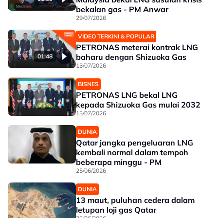
bekalan gas - PM Anwar
29/07/2026
VIDEO TERKINI & POPULAR
PETRONAS meterai kontrak LNG
baharu dengan Shizuoka Gas
01:48
13/07/2026
BISNES
PETRONAS LNG bekal LNG
kepada Shizuoka Gas mulai 2032
13/07/2026
DUNIA
Qatar jangka pengeluaran LNG
kembali normal dalam tempoh
beberapa minggu - PM
25/06/2026
DUNIA
13 maut, puluhan cedera dalam
letupan loji gas Qatar