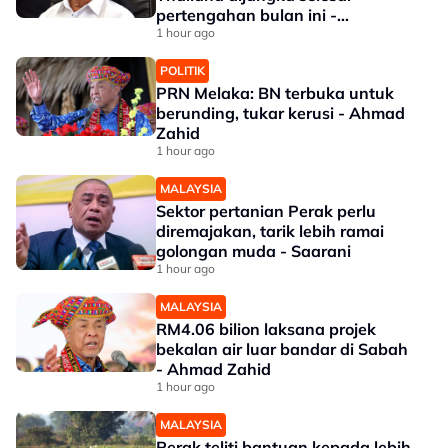
pertengahan bulan ini -
Mohamad
1 hour ago
POLITIK
PRN Melaka: BN terbuka untuk
berunding, tukar kerusi - Ahmad
Zahid
1 hour ago
MALAYSIA
Sektor pertanian Perak perlu
diremajakan, tarik lebih ramai
golongan muda - Saarani
1 hour ago
MALAYSIA
RM4.06 bilion laksana projek
bekalan air luar bandar di Sabah
- Ahmad Zahid
1 hour ago
MALAYSIA
Perak teliti bantuan kepada lebih