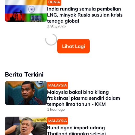
DUNIA
India runding semula pembelian
LNG, minyak Rusia susulan krisis
tenaga global
27/03/2026
Lihat Lagi
Berita Terkini
MALAYSIA
Malaysia bakal bina kilang
fraksinasi plasma sendiri dalam
tempoh lima tahun - KKM
1 hour ago
MALAYSIA
Rundingan import udang
Thailand dijangka selesai