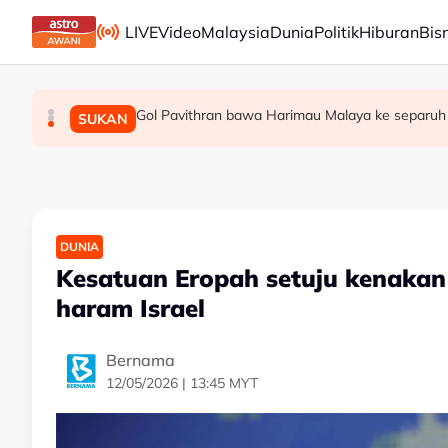
Skip to main content
LIVE
Video
Malaysia
Dunia
Politik
Hiburan
Bis
Gol Pavithran bawa Harimau Malaya ke separuh
Berita tempatan pilihan sepanjang hari ini
Bapa lemas cuba selamatkan anak jatuh kol
MALAYSIA
MALAYSIA
SUKAN
DUNIA
Kesatuan Eropah setuju kenakan
haram Israel
Bernama
12/05/2026 | 13:45 MYT