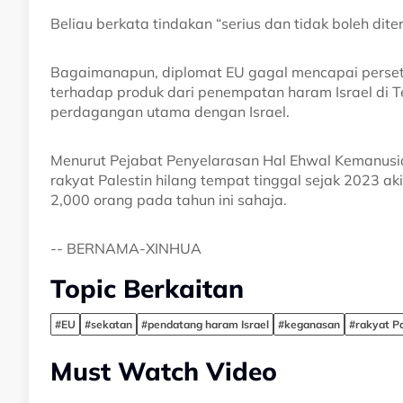
Beliau berkata tindakan “serius dan tidak boleh dite
Bagaimanapun, diplomat EU gagal mencapai persetu
terhadap produk dari penempatan haram Israel di 
perdagangan utama dengan Israel.
Menurut Pejabat Penyelarasan Hal Ehwal Kemanusi
rakyat Palestin hilang tempat tinggal sejak 2023 a
2,000 orang pada tahun ini sahaja.
-- BERNAMA-XINHUA
Topic Berkaitan
#EU
#sekatan
#pendatang haram Israel
#keganasan
#rakyat Pa
Must Watch Video