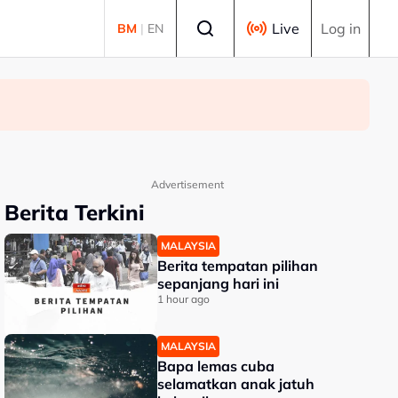
Select language
Live
Log in
BM
|
EN
Advertisement
Berita Terkini
MALAYSIA
Berita tempatan pilihan
sepanjang hari ini
1 hour ago
MALAYSIA
Bapa lemas cuba
selamatkan anak jatuh