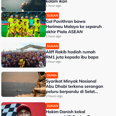
kolam ikan
1 hour ago
SUKAN
Gol Pavithran bawa
Harimau Malaya ke separuh
akhir Piala ASEAN
1 hour ago
SUKAN
Aliff Rakib hadiah rumah
RM1 juta kepada ibu bapa
1 hour ago
DUNIA
Syarikat Minyak Nasional
Abu Dhabi terkena serangan
peluru berpandu di Selat
Hormuz
2 hours ago
SUKAN
Hakim Danish kekal