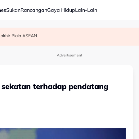
nes
Sukan
Rancangan
Gaya Hidup
Lain-Lain
 akhir Piala ASEAN
am ikan
Advertisement
 sekatan terhadap pendatang