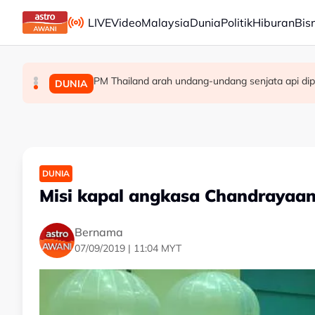
Skip to main content
LIVE
Video
Malaysia
Dunia
Politik
Hiburan
Bis
PM Thailand arah undang-undang senjata api dip
Berita tempatan pilihan sepanjang hari ini
Pengacara, ahli perniagaan ditahan bantu sia
MALAYSIA
MALAYSIA
DUNIA
DUNIA
Misi kapal angkasa Chandrayaan
Bernama
07/09/2019 | 11:04 MYT