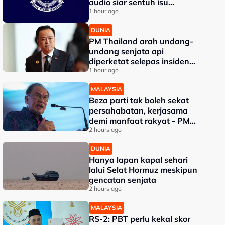
audio siar sentuh isu
sensitiviti agama
1 hour ago
DUNIA
PM Thailand arah undang-
undang senjata api
diperketat selepas insiden
tembakan di sekolah
1 hour ago
MALAYSIA
Beza parti tak boleh sekat
persahabatan, kerjasama
demi manfaat rakyat - PM
Anwar
2 hours ago
DUNIA
Hanya lapan kapal sehari
lalui Selat Hormuz meskipun
gencatan senjata
2 hours ago
MALAYSIA
RS-2: PBT perlu kekal skor