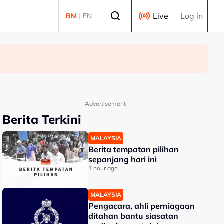
Select language
Live
Log in
BM
|
EN
Advertisement
Berita Terkini
MALAYSIA
Berita tempatan pilihan
sepanjang hari ini
1 hour ago
MALAYSIA
Pengacara, ahli perniagaan
ditahan bantu siasatan