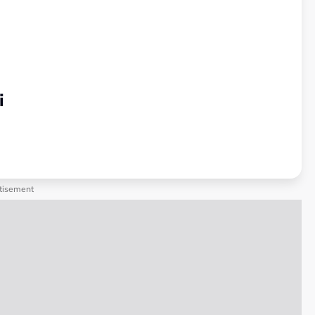
i
tisement