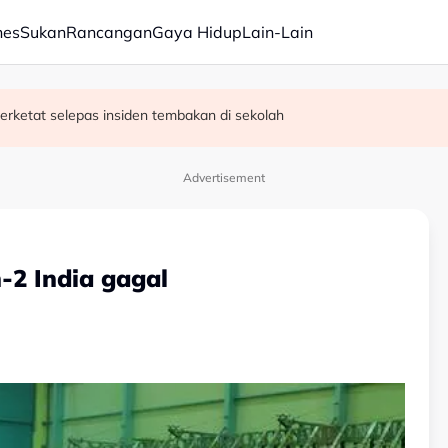
nes
Sukan
Rancangan
Gaya Hidup
Lain-Lain
erketat selepas insiden tembakan di sekolah
satan audio siar sentuh isu sensitiviti agama
Advertisement
-2 India gagal