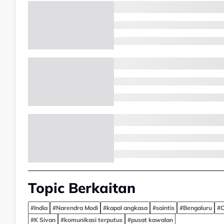
Topic Berkaitan
#India
#Narendra Modi
#kapal angkasa
#saintis
#Bengaluru
#C
#K Sivan
#komunikasi terputus
#pusat kawalan