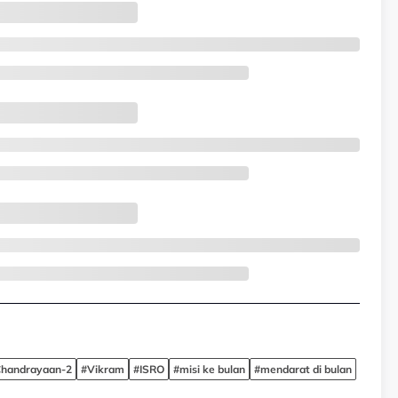
handrayaan-2
#Vikram
#ISRO
#misi ke bulan
#mendarat di bulan