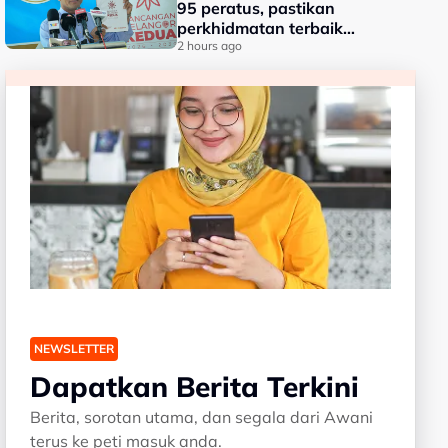
95 peratus, pastikan
perkhidmatan terbaik
kepada rakyat - Amirudin
2 hours ago
NEWSLETTER
Dapatkan Berita Terkini
Berita, sorotan utama, dan segala dari Awani
terus ke peti masuk anda.