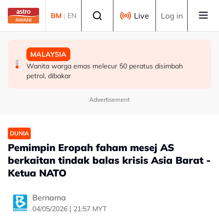
Skip to main content
Select language
Live
Log in
BM
|
EN
MALAYSIA
DUNIA
MALAYSIA
Berita tempatan pilihan sepanjang hari ini
Singapura sambut Hari Kebangsaan ke-61, NDP kembali
Wanita warga emas melecur 50 peratus disimbah
ke Stadium Negara
petrol, dibakar
Advertisement
DUNIA
Pemimpin Eropah faham mesej AS
berkaitan tindak balas krisis Asia Barat -
Ketua NATO
Bernama
04/05/2026 | 21:57 MYT