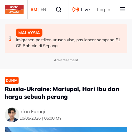
Skip to main content
Select language
Live
Log in
BM
|
EN
MALAYSIA
BISNES
MALAYSIA
Peruntukan EFT Pahang meningkat kepada RM24.57
GEAR-uP pacu pelaburan domestik, cipta nilai
Imigresen pastikan urusan visa, pas lancar sempena F1
juta tahun ini - Wan Rosdy
berkekalan untuk negara
GP Bahrain di Sepang
Advertisement
DUNIA
Russia-Ukraine: Mariupol, Hari Ibu dan
harga sebuah perang
Irfan Faruqi
10/05/2026 | 06:00 MYT