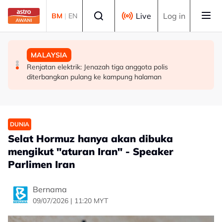
Skip to main content
Select language
Live
Log in
BM
|
EN
DUNIA
MALAYSIA
MALAYSIA
Hanya lapan kapal sehari lalui Selat Hormuz meskipun
RS-2: PBT perlu kekal skor 95 peratus, pastikan
Renjatan elektrik: Jenazah tiga anggota polis
gencatan senjata
perkhidmatan terbaik kepada rakyat - Amirudin
diterbangkan pulang ke kampung halaman
DUNIA
Selat Hormuz hanya akan dibuka
mengikut "aturan Iran" - Speaker
Parlimen Iran
Bernama
09/07/2026 | 11:20 MYT