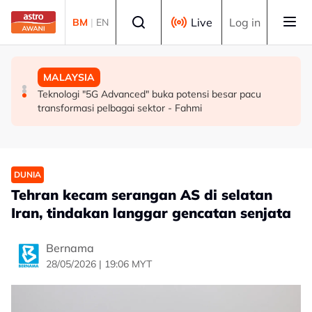
Skip to main content
Select language
Live
Log in
BM
|
EN
SUKAN
MALAYSIA
MALAYSIA
Mohamed Salah sertai Trabzonspor, terima €17 juta
Berita tempatan pilihan sepanjang hari ini
Teknologi "5G Advanced" buka potensi besar pacu
semusim
transformasi pelbagai sektor - Fahmi
DUNIA
Tehran kecam serangan AS di selatan
Iran, tindakan langgar gencatan senjata
Bernama
28/05/2026 | 19:06 MYT