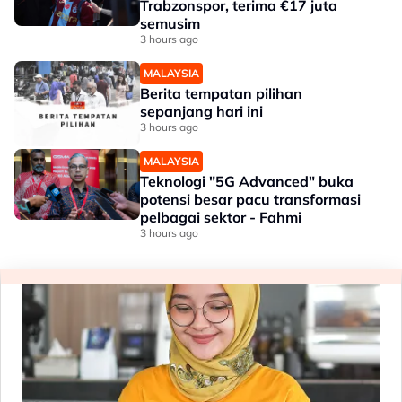
Trabzonspor, terima €17 juta
semusim
3 hours ago
MALAYSIA
Berita tempatan pilihan
sepanjang hari ini
3 hours ago
MALAYSIA
Teknologi "5G Advanced" buka
potensi besar pacu transformasi
pelbagai sektor - Fahmi
3 hours ago