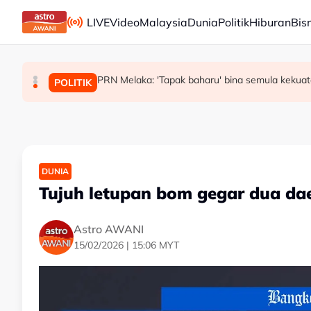
Skip to main content
LIVE
Video
Malaysia
Dunia
Politik
Hiburan
Bis
Ringgit diunjur stabil menjelang akhir Ogos - Ke
PRN Melaka: 'Tapak baharu' bina semula kekuat
MySpace rancang kemunculan semula sebagai
TEKNOLOGI
BISNES
POLITIK
DUNIA
Tujuh letupan bom gegar dua da
Astro AWANI
15/02/2026 | 15:06 MYT