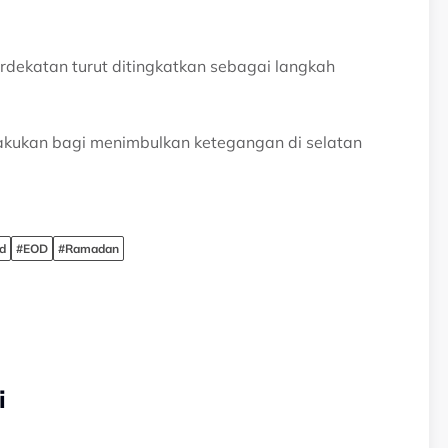
dekatan turut ditingkatkan sebagai langkah
lakukan bagi menimbulkan ketegangan di selatan
nd
#EOD
#Ramadan
i