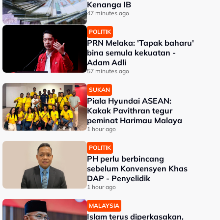
Kenanga IB
47 minutes ago
POLITIK
PRN Melaka: 'Tapak baharu'
bina semula kekuatan -
Adam Adli
57 minutes ago
SUKAN
Piala Hyundai ASEAN:
Kakak Pavithran tegur
peminat Harimau Malaya
1 hour ago
POLITIK
PH perlu berbincang
sebelum Konvensyen Khas
DAP - Penyelidik
1 hour ago
MALAYSIA
Islam terus diperkasakan,