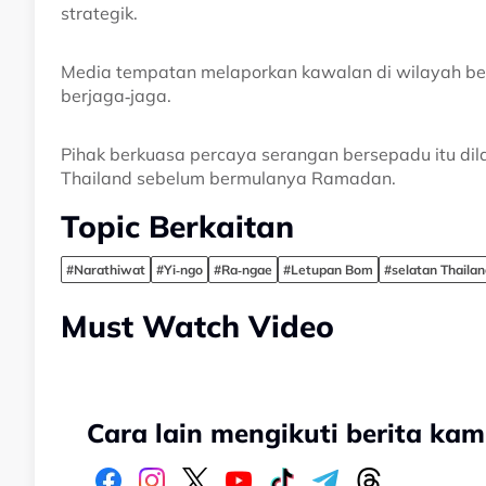
strategik.
Media tempatan melaporkan kawalan di wilayah ber
berjaga‑jaga.
Pihak berkuasa percaya serangan bersepadu itu di
Thailand sebelum bermulanya Ramadan.
Topic Berkaitan
#Narathiwat
#Yi‑ngo
#Ra‑ngae
#Letupan Bom
#selatan Thaila
Must Watch Video
Cara lain mengikuti berita kam