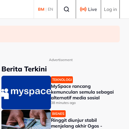
Select language
Live
Log in
BM
|
EN
Advertisement
Berita Terkini
TEKNOLOGI
MySpace rancang
kemunculan semula sebagai
alternatif media sosial
38 minutes ago
BISNES
Ringgit diunjur stabil
menjelang akhir Ogos -