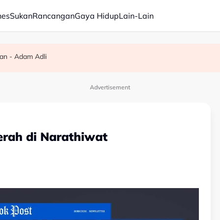
nes
Sukan
Rancangan
Gaya Hidup
Lain-Lain
nanga IB
an - Adam Adli
 alternatif media sosial
Advertisement
erah di Narathiwat