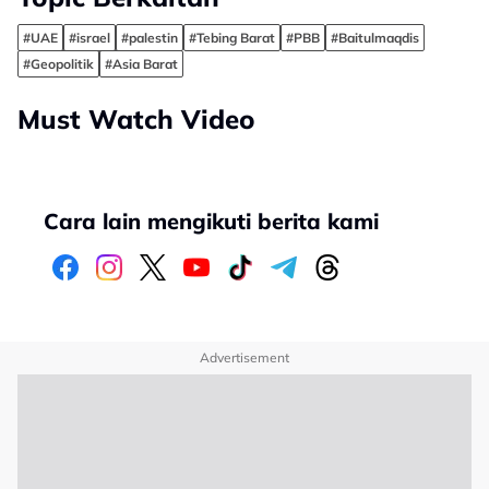
#UAE
#israel
#palestin
#Tebing Barat
#PBB
#Baitulmaqdis
#Geopolitik
#Asia Barat
Must Watch Video
Cara lain mengikuti berita kami
Advertisement