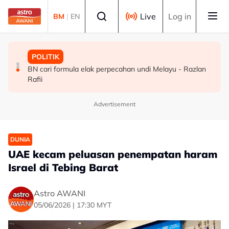
Skip to main content
Select language
Live
Log in
BM
|
EN
MALAYSIA
BISNES
POLITIK
TH teliti memorandum NGO, terus laksana baki syor RCI
Ringgit ditutup rendah berbanding dolar AS menjelang
BN cari formula elak perpecahan undi Melayu - Razlan
pengumuman data pasaran buruh AS
Rafii
Advertisement
DUNIA
UAE kecam peluasan penempatan haram
Israel di Tebing Barat
Astro AWANI
05/06/2026 | 17:30 MYT