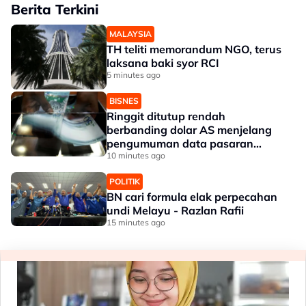
Berita Terkini
MALAYSIA
TH teliti memorandum NGO, terus
laksana baki syor RCI
5 minutes ago
BISNES
Ringgit ditutup rendah
berbanding dolar AS menjelang
pengumuman data pasaran
buruh AS
10 minutes ago
POLITIK
BN cari formula elak perpecahan
undi Melayu - Razlan Rafii
15 minutes ago