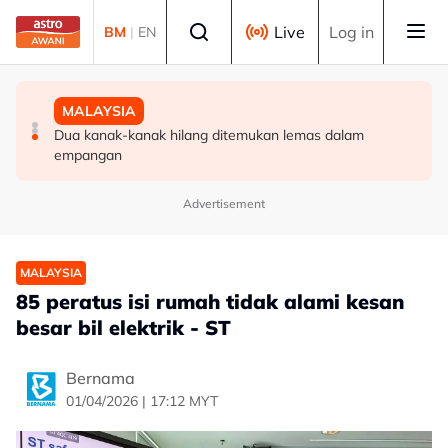
Skip to main content
Select language
Live
Log in
BM
|
EN
MALAYSIA
TEKNOLOGI
MALAYSIA
Kapal LMSB2 ketiga dilancarkan, dinamakan Tunku
ByteDance latih model AI 10 trilion parameter, sasar
Dua kanak-kanak hilang ditemukan lemas dalam
Osman Jewa
saingi Anthropic
empangan
Advertisement
MALAYSIA
85 peratus isi rumah tidak alami kesan
besar bil elektrik - ST
Bernama
01/04/2026 | 17:12 MYT