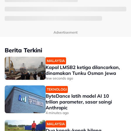
Advertisement
Berita Terkini
MALAYSIA
Kapal LMSB2 ketiga dilancarkan,
dinamakan Tunku Osman Jewa
few seconds ago
TEKNOLOGI
ByteDance latih model AI 10
trilion parameter, sasar saingi
Anthropic
4 minutes ago
MALAYSIA
Dua kanak-kanak hilang