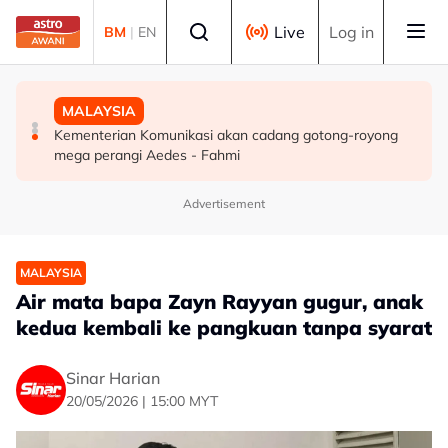
Skip to main content
Select language
Live
Log in
BM
|
EN
MALAYSIA
SUKAN
MALAYSIA
TMJ terima menghadap pemilik bersama Chelsea FC
Gabriel Palmero sah milik JDT!
Kementerian Komunikasi akan cadang gotong-royong
menjelang aksi persahabatan malam ini
mega perangi Aedes - Fahmi
Advertisement
MALAYSIA
Air mata bapa Zayn Rayyan gugur, anak
kedua kembali ke pangkuan tanpa syarat
Sinar Harian
20/05/2026 | 15:00 MYT