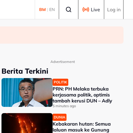
Select language
Live
Log in
BM
|
EN
Advertisement
Berita Terkini
POLITIK
PRN: PH Melaka terbuka
kerjasama politik, optimis
tambah kerusi DUN – Adly
5 minutes ago
DUNIA
Kebakaran hutan: Semua
laluan masuk ke Gunung