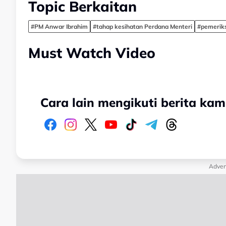
Topic Berkaitan
#PM Anwar Ibrahim
#tahap kesihatan Perdana Menteri
#pemeriks
Must Watch Video
Cara lain mengikuti berita kam
Adver