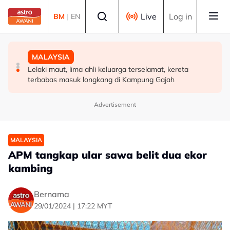
Skip to main content
Select language
Live
Log in
BM
|
EN
MALAYSIA
MALAYSIA
MALAYSIA
Pelan Tindakan Jerebu Kebangsaan diaktifkan
Lima kawasan di Sarawak catat IPU tidak sihat
Lelaki maut, lima ahli keluarga terselamat, kereta
terbabas masuk longkang di Kampung Gajah
Advertisement
MALAYSIA
APM tangkap ular sawa belit dua ekor
kambing
Bernama
29/01/2024 | 17:22 MYT