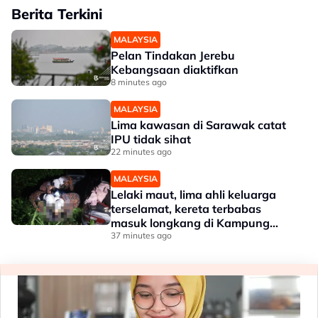
Berita Terkini
MALAYSIA
Pelan Tindakan Jerebu
Kebangsaan diaktifkan
8 minutes ago
MALAYSIA
Lima kawasan di Sarawak catat
IPU tidak sihat
22 minutes ago
MALAYSIA
Lelaki maut, lima ahli keluarga
terselamat, kereta terbabas
masuk longkang di Kampung
Gajah
37 minutes ago