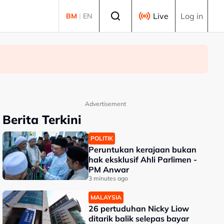
Select language
Live
Log in
BM
|
EN
Advertisement
Berita Terkini
POLITIK
Peruntukan kerajaan bukan
hak eksklusif Ahli Parlimen -
PM Anwar
3 minutes ago
MALAYSIA
26 pertuduhan Nicky Liow
ditarik balik selepas bayar