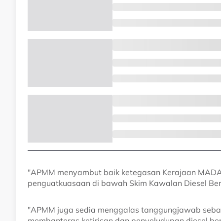
"APMM menyambut baik ketegasan Kerajaan MADAN
penguatkuasaan di bawah Skim Kawalan Diesel Bers
"APMM juga sedia menggalas tanggungjawab sebaga
membanteras ketirisan dan penyeludupan diesel be