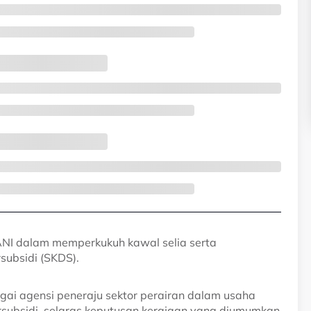
I dalam memperkukuh kawal selia serta
ubsidi (SKDS).
i agensi peneraju sektor perairan dalam usaha
rsubsidi, selaras keputusan kerajaan yang diumumkan