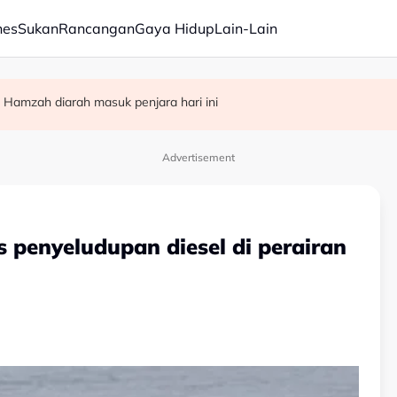
nes
Sukan
Rancangan
Gaya Hidup
Lain-Lain
Parlimen - PM Anwar
epas bayar kompaun RM10 juta - AGC
 Hamzah diarah masuk penjara hari ini
Advertisement
penyeludupan diesel di perairan