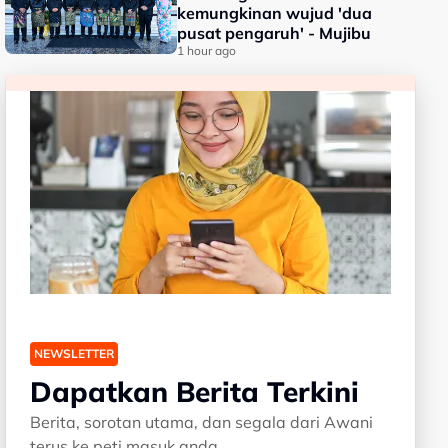
kemungkinan wujud 'dua
pusat pengaruh' - Mujibu
1 hour ago
NEWSLETTER
Dapatkan Berita Terkini
Berita, sorotan utama, dan segala dari Awani
terus ke peti masuk anda.