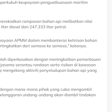
memperkukuh keupayaan penguatkuasaan maritim
merekodkan rampasan bahan api melibatkan nilai
ter diesel dan 247,333 liter petrol.
 keupayaan APMM dalam membanteras ketirisan bahan
pertingkatkan dari semasa ke semasa," katanya.
 malah diperkasakan dengan meningkatkan pemantauan
erjasama serantau rondaan serta risikan di kawasan
gi mengekang aktiviti penyeludupan bahan api yang
i dengan mana-mana pihak yang cuba mengambil
pelanggaran undang-undang akan diambil tindakan