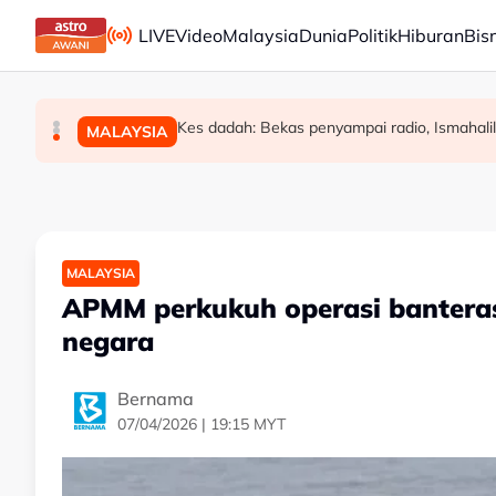
Skip to main content
LIVE
Video
Malaysia
Dunia
Politik
Hiburan
Bis
Peruntukan kerajaan bukan hak eksklusif Ahli 
26 pertuduhan Nicky Liow ditarik balik sel
Kes dadah: Bekas penyampai radio, Ismahalil
POLITIK
MALAYSIA
MALAYSIA
MALAYSIA
APMM perkukuh operasi banteras 
negara
Bernama
07/04/2026 | 19:15 MYT