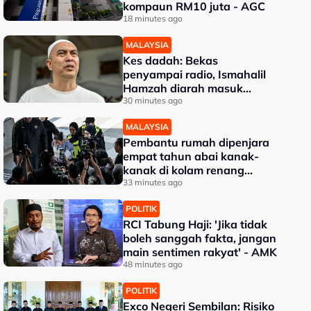
kompaun RM10 juta - AGC
18 minutes ago
MALAYSIA
Kes dadah: Bekas
penyampai radio, Ismahalil
Hamzah diarah masuk
penjara hari ini
30 minutes ago
MALAYSIA
Pembantu rumah dipenjara
empat tahun abai kanak-
kanak di kolam renang
hingga lemas
33 minutes ago
POLITIK
RCI Tabung Haji: 'Jika tidak
boleh sanggah fakta, jangan
main sentimen rakyat' - AMK
48 minutes ago
POLITIK
Exco Negeri Sembilan: Risiko