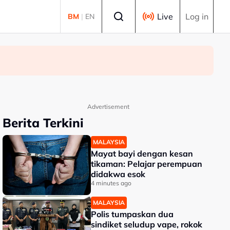
Select language
Live
Log in
BM
|
EN
Advertisement
Berita Terkini
MALAYSIA
Mayat bayi dengan kesan
tikaman: Pelajar perempuan
didakwa esok
4 minutes ago
MALAYSIA
Polis tumpaskan dua
sindiket seludup vape, rokok