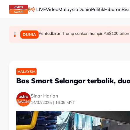
Skip to main content
LIVE
Video
Malaysia
Dunia
Politik
Hiburan
Bis
Pentadbiran Trump sahkan hampir AS$100 bilio
Mayat bayi dengan kesan tikaman: Pelajar 
Polis tumpaskan dua sindiket seludup vape, r
MALAYSIA
MALAYSIA
DUNIA
MALAYSIA
Bas Smart Selangor terbalik, du
Sinar Harian
14/07/2025 | 16:05 MYT