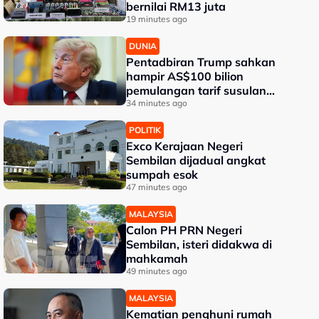
bernilai RM13 juta
19 minutes ago
DUNIA
Pentadbiran Trump sahkan
hampir AS$100 bilion
pemulangan tarif susulan
keputusan mahkamah
34 minutes ago
POLITIK
Exco Kerajaan Negeri
Sembilan dijadual angkat
sumpah esok
47 minutes ago
MALAYSIA
Calon PH PRN Negeri
Sembilan, isteri didakwa di
mahkamah
49 minutes ago
MALAYSIA
Kematian penghuni rumah