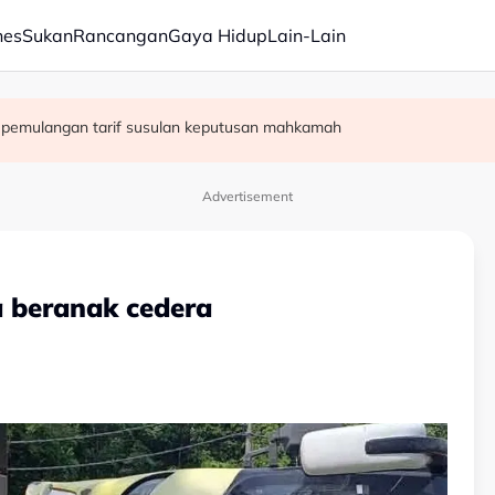
nes
Sukan
Rancangan
Gaya Hidup
Lain-Lain
n pemulangan tarif susulan keputusan mahkamah
perempuan didakwa esok
okok bernilai RM13 juta
Advertisement
a beranak cedera