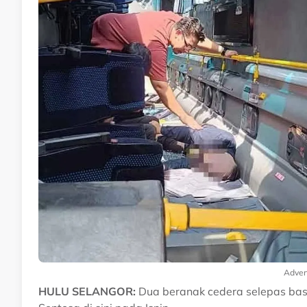
Adver
HULU SELANGOR:
Dua beranak cedera selepas bas Sm