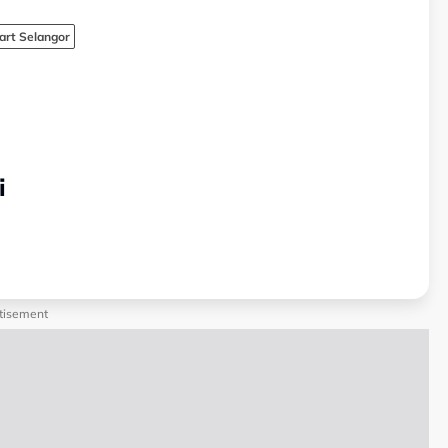
rt Selangor
i
tisement