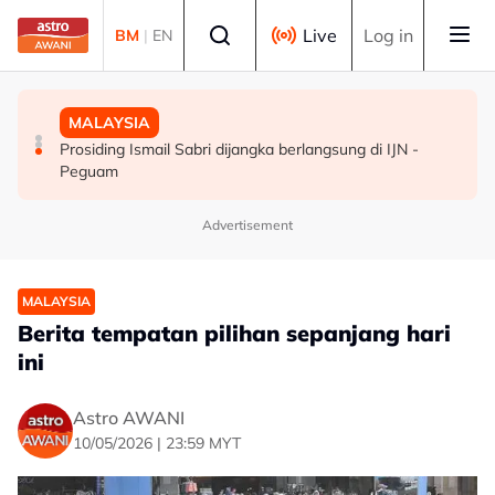
Skip to main content
Select language
Live
Log in
BM
|
EN
MALAYSIA
POLITIK
MALAYSIA
Penutupan pangkalan haram beri impak besar, kes
Tiga pemimpin kanan Bersatu Terengganu letak jawatan
Prosiding Ismail Sabri dijangka berlangsung di IJN -
penyeludupan menjunam
Peguam
Advertisement
MALAYSIA
Berita tempatan pilihan sepanjang hari
ini
Astro AWANI
10/05/2026 | 23:59 MYT