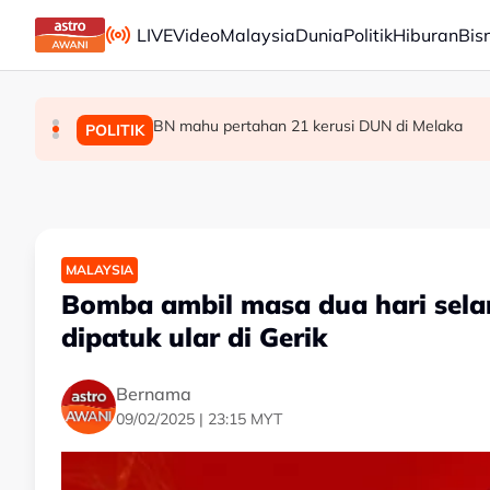
Skip to main content
LIVE
Video
Malaysia
Dunia
Politik
Hiburan
Bis
BN mahu pertahan 21 kerusi DUN di Melaka
‘Kalau saya dianggap orang luar, jelas kenyanyuk
Operasi tren Kulai–Kempas Baru terjejas, ke
MALAYSIA
POLITIK
POLITIK
MALAYSIA
Bomba ambil masa dua hari sela
dipatuk ular di Gerik
Bernama
09/02/2025 | 23:15 MYT