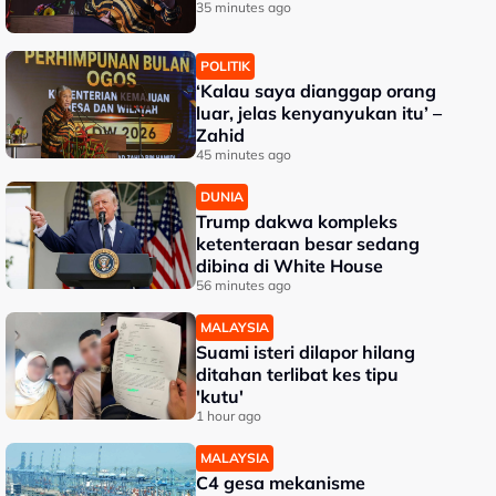
35 minutes ago
POLITIK
‘Kalau saya dianggap orang
luar, jelas kenyanyukan itu’ –
Zahid
45 minutes ago
DUNIA
Trump dakwa kompleks
ketenteraan besar sedang
dibina di White House
56 minutes ago
MALAYSIA
Suami isteri dilapor hilang
ditahan terlibat kes tipu
'kutu'
1 hour ago
MALAYSIA
C4 gesa mekanisme