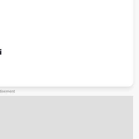
i
tisement