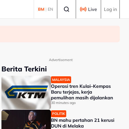
Select language
Live
Log in
BM
|
EN
Advertisement
Berita Terkini
MALAYSIA
Operasi tren Kulai–Kempas
Baru terjejas, kerja
pemulihan masih dijalankan
30 minutes ago
POLITIK
BN mahu pertahan 21 kerusi
DUN di Melaka