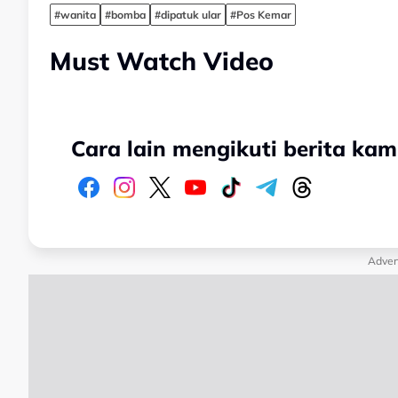
#wanita
#bomba
#dipatuk ular
#Pos Kemar
Must Watch Video
Cara lain mengikuti berita kam
Adver