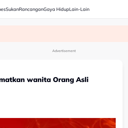
nes
Sukan
Rancangan
Gaya Hidup
Lain-Lain
an itu’ – Zahid
rja pemulihan masih dijalankan
Advertisement
matkan wanita Orang Asli