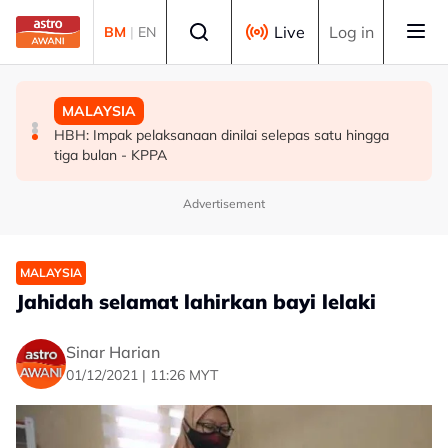
Skip to main content
Select language
Live
Log in
BM
|
EN
DUNIA
MALAYSIA
MALAYSIA
Bangunan kerajaan Jakarta ditimpa kebakaran, seorang
[TERKINI] RCI Tabung Haji: Agong titah siasatan hingga
HBH: Impak pelaksanaan dinilai selepas satu hingga
pekerja diselamatkan
ke lubang cacing, kawalan sempadan diperkukuh
tiga bulan - KPPA
Advertisement
MALAYSIA
Jahidah selamat lahirkan bayi lelaki
Sinar Harian
01/12/2021 | 11:26 MYT