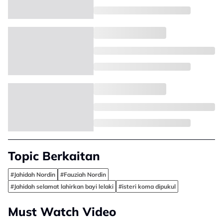
Topic Berkaitan
#Jahidah Nordin
#Fauziah Nordin
#Jahidah selamat lahirkan bayi lelaki
#isteri koma dipukul
Must Watch Video