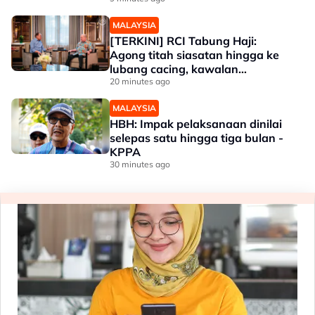
MALAYSIA
[TERKINI] RCI Tabung Haji:
Agong titah siasatan hingga ke
lubang cacing, kawalan
sempadan diperkukuh
20 minutes ago
MALAYSIA
HBH: Impak pelaksanaan dinilai
selepas satu hingga tiga bulan -
KPPA
30 minutes ago