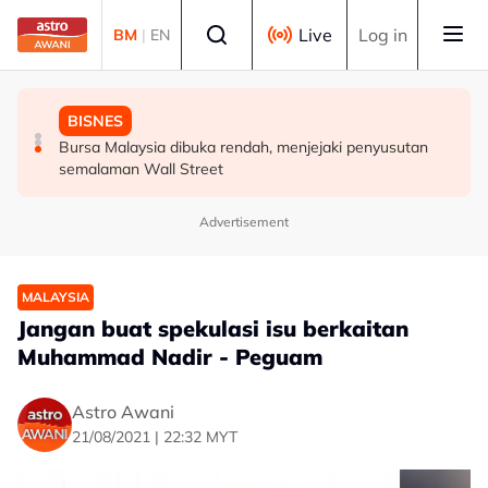
Skip to main content
Select language
Live
Log in
BM
|
EN
DUNIA
MALAYSIA
BISNES
Konvoi Darat Palestin tiba di Gaziantep dalam
Siasatan segera tragedi renjatan elektrik tiga anggota
Bursa Malaysia dibuka rendah, menjejaki penyusutan
perjalanan ke wilayah Palestin
polis - Saifuddin Nasution
semalaman Wall Street
Advertisement
MALAYSIA
Jangan buat spekulasi isu berkaitan
Muhammad Nadir - Peguam
Astro Awani
21/08/2021 | 22:32 MYT