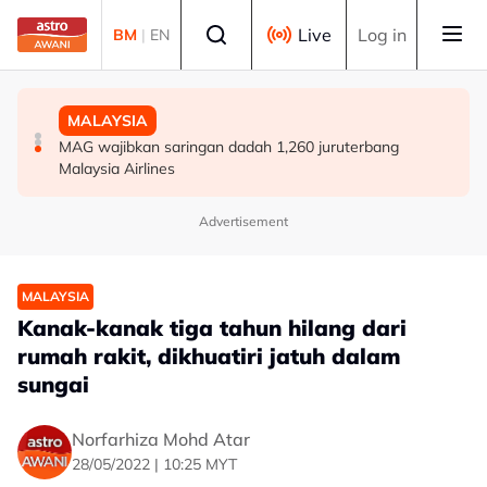
Skip to main content
Select language
Live
Log in
BM
|
EN
DUNIA
POLITIK
MALAYSIA
Remaja dimasukkan ke hospital selepas insiden
[TERKINI] 10 ADUN BN-PN dilantik Exco, terajui
MAG wajibkan saringan dadah 1,260 juruterbang
tembakan di barat Sydney
pentadbiran Negeri Sembilan
Malaysia Airlines
Advertisement
MALAYSIA
Kanak-kanak tiga tahun hilang dari
rumah rakit, dikhuatiri jatuh dalam
sungai
Norfarhiza Mohd Atar
28/05/2022 | 10:25 MYT