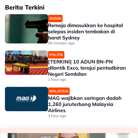
Berita Terkini
DUNIA
Remaja dimasukkan ke hospital
selepas insiden tembakan di
barat Sydney
56 minutes ago
POLITIK
[TERKINI] 10 ADUN BN-PN
dilantik Exco, terajui pentadbiran
Negeri Sembilan
1 hour ago
MALAYSIA
MAG wajibkan saringan dadah
1,260 juruterbang Malaysia
Airlines
1 hour ago