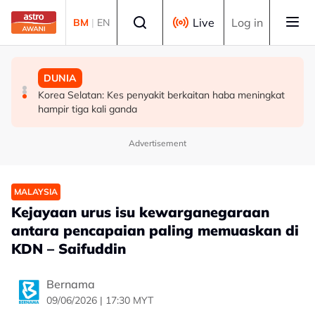
Skip to main content
Select language
Live
Log in
BM
|
EN
MALAYSIA
MALAYSIA
DUNIA
Sistem saringan kru penerbangan perlu dikaji semula,
UKM cipta sejarah anjur Konsert Diraja di DFP
Korea Selatan: Kes penyakit berkaitan haba meningkat
pulihkan keyakinan penumpang - Tiong
hampir tiga kali ganda
Advertisement
MALAYSIA
Kejayaan urus isu kewarganegaraan
antara pencapaian paling memuaskan di
KDN – Saifuddin
Bernama
09/06/2026 | 17:30 MYT