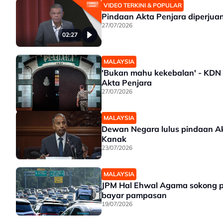
VIDEO TERKINI & POPULAR
Pindaan Akta Penjara diperjuan
27/07/2026
02:27
MALAYSIA
'Bukan mahu kekebalan' - KDN 
Akta Penjara
27/07/2026
MALAYSIA
Dewan Negara lulus pindaan A
Kanak
23/07/2026
MALAYSIA
JPM Hal Ehwal Agama sokong p
bayar pampasan
19/07/2026