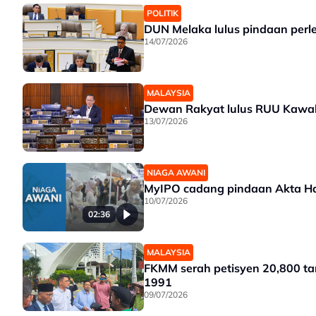
POLITIK
DUN Melaka lulus pindaan perl
14/07/2026
MALAYSIA
Dewan Rakyat lulus RUU Kawal
13/07/2026
NIAGA AWANI
MyIPO cadang pindaan Akta Ha
10/07/2026
02:36
MALAYSIA
FKMM serah petisyen 20,800 t
1991
09/07/2026