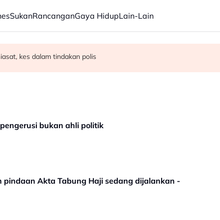
nes
Sukan
Rancangan
Gaya Hidup
Lain-Lain
mula Azizulhasni dalam program RTG
 perkasa produk tempatan
iasat, kes dalam tindakan polis
engerusi bukan ahli politik
 pindaan Akta Tabung Haji sedang dijalankan -