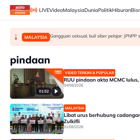
Skip to main content
LIVE
Video
Malaysia
Dunia
Politik
Hiburan
Bis
PKBM mohon KBS, MSN pertimbang bawa se
Kerajaan tubuh Jawatankuasa Khas Kabinet
Gangguan seksual, buli siber pelajar: JPNPP s
MALAYSIA
MALAYSIA
MALAYSIA
pindaan
VIDEO TERKINI & POPULAR
RUU pindaan akta MCMC lulus, p
04/08/2026
01:52
MALAYSIA
Libat urus berhubung cadangan
Zulkifli
01/08/2026