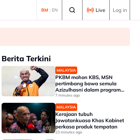
Select language
Live
Log in
BM
|
EN
Berita Terkini
MALAYSIA
PKBM mohon KBS, MSN
pertimbang bawa semula
Azizulhasni dalam program
RTG
7 minutes ago
MALAYSIA
Kerajaan tubuh
Jawatankuasa Khas Kabinet
perkasa produk tempatan
23 minutes ago