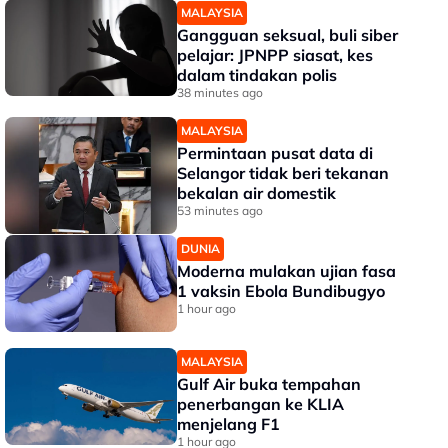
MALAYSIA
Gangguan seksual, buli siber
pelajar: JPNPP siasat, kes
dalam tindakan polis
38 minutes ago
MALAYSIA
Permintaan pusat data di
Selangor tidak beri tekanan
bekalan air domestik
53 minutes ago
DUNIA
Moderna mulakan ujian fasa
1 vaksin Ebola Bundibugyo
1 hour ago
MALAYSIA
Gulf Air buka tempahan
penerbangan ke KLIA
menjelang F1
1 hour ago