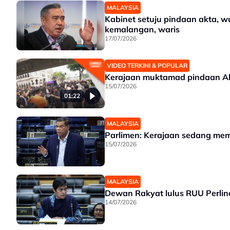
MALAYSIA
Kabinet setuju pindaan akta,
kemalangan, waris
17/07/2026
VIDEO TERKINI & POPULAR
Kerajaan muktamad pindaan A
15/07/2026
01:22
MALAYSIA
Parlimen: Kerajaan sedang m
15/07/2026
MALAYSIA
Dewan Rakyat lulus RUU Perlin
14/07/2026