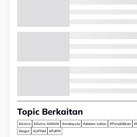
Topic Berkaitan
#Astro
#Astro AWANI
#malaysia
#dalam talian
#Pendidikan
#
#bajet
#UPNM
#PdPR