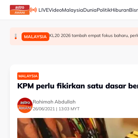
Skip to main content
LIVE
Video
Malaysia
Dunia
Politik
Hiburan
Bis
Berita tempatan pilihan sepanjang hari ini
Teknologi "5G Advanced" buka potensi besar 
KL20 2026 tambah empat fokus baharu, perl
MALAYSIA
MALAYSIA
MALAYSIA
MALAYSIA
KPM perlu fikirkan satu dasar b
Rahimah Abdullah
26/06/2021 | 13:03 MYT