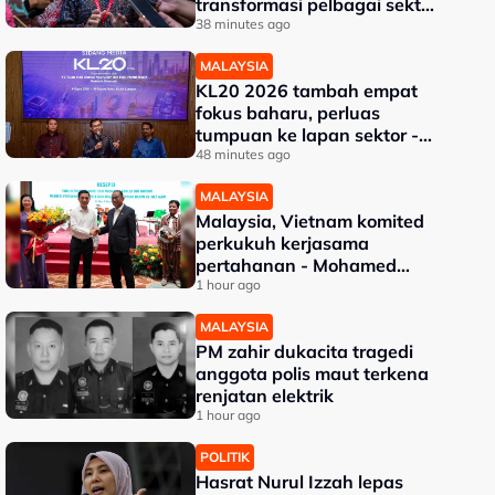
transformasi pelbagai sektor
- Fahmi
38 minutes ago
MALAYSIA
KL20 2026 tambah empat
fokus baharu, perluas
tumpuan ke lapan sektor -
Akmal Nasrullah
48 minutes ago
MALAYSIA
Malaysia, Vietnam komited
perkukuh kerjasama
pertahanan - Mohamed
Khaled
1 hour ago
MALAYSIA
PM zahir dukacita tragedi
anggota polis maut terkena
renjatan elektrik
1 hour ago
POLITIK
Hasrat Nurul Izzah lepas