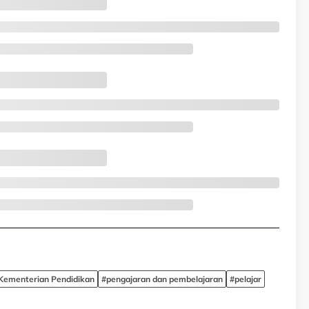
Kementerian Pendidikan
#pengajaran dan pembelajaran
#pelajar