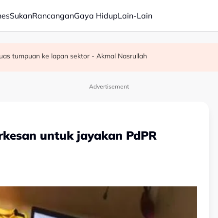
nes
Sukan
Rancangan
Gaya Hidup
Lain-Lain
pacu transformasi pelbagai sektor - Fahmi
uas tumpuan ke lapan sektor - Akmal Nasrullah
Advertisement
erkesan untuk jayakan PdPR