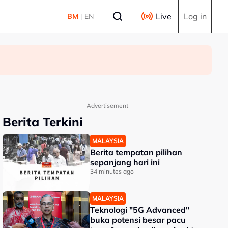
Select language
Live
Log in
BM
|
EN
Advertisement
Berita Terkini
MALAYSIA
Berita tempatan pilihan
sepanjang hari ini
34 minutes ago
MALAYSIA
Teknologi "5G Advanced"
buka potensi besar pacu