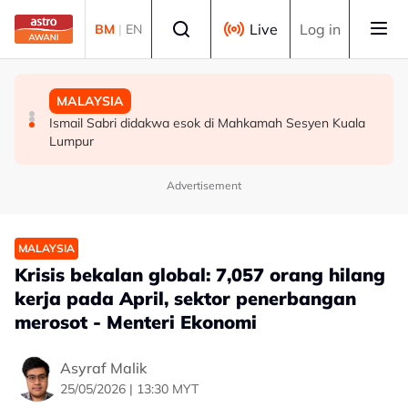
Skip to main content
Select language
Live
Log in
BM
|
EN
MALAYSIA
MALAYSIA
MALAYSIA
Malaysia mula siasatan anti-lambakan keluli dari China,
Wanita didenda RM75,000 mengaku salah beri rasuah
Ismail Sabri didakwa esok di Mahkamah Sesyen Kuala
Taiwan, Vietnam -- MITI
kepada pegawai jas
Lumpur
Advertisement
MALAYSIA
Krisis bekalan global: 7,057 orang hilang
kerja pada April, sektor penerbangan
merosot - Menteri Ekonomi
Asyraf Malik
25/05/2026 | 13:30 MYT