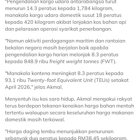
"Pengendalian kargo udara antarabangsa turut
menurun 14.3 peratus kepada 1,784 kilogram,
manakala kargo udara domestik susut 18 peratus
kepada 420 kilogram akibat lonjakan kos bahan api
dan pelarasan operasi syarikat penerbangan.
"Namun aktiviti perdagangan maritim dan rantaian
bekalan negara masih berjalan baik apabila
pengendalian kargo harian melonjak 8.3 peratus
kepada 848.9 ribu
freight weight tonnes
(FWT).
"Manakala kontena meningkat 8.3 peratus kepada
93.1 ribu
Twenty-foot Equivalent Unit
(TEUs) setakat
April 2026," jelas Akmal.
Menyentuh isu kos sara hidup, Akmal mengakui rakyat
terus berdepan tekanan kenaikan harga bahan mentah
tertentu walaupun secara keseluruhan harga makanan
domestik masih terkawal.
"Harga daging lembu menunjukkan penurunan
sebanyak dua peratus kepada RM38.45 sekilogram,