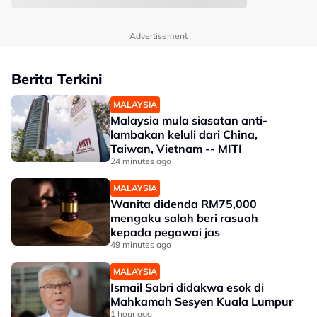
Advertisement
Berita Terkini
MALAYSIA
Malaysia mula siasatan anti-
lambakan keluli dari China,
Taiwan, Vietnam -- MITI
24 minutes ago
MALAYSIA
Wanita didenda RM75,000
mengaku salah beri rasuah
kepada pegawai jas
49 minutes ago
MALAYSIA
Ismail Sabri didakwa esok di
Mahkamah Sesyen Kuala Lumpur
1 hour ago