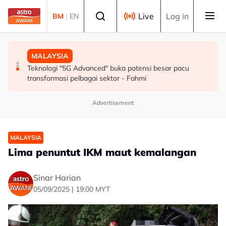
Skip to main content
Select language
Live
Log in
BM
|
EN
SUKAN
MALAYSIA
MALAYSIA
Mohamed Salah sertai Trabzonspor, terima €17 juta
Berita tempatan pilihan sepanjang hari ini
Teknologi "5G Advanced" buka potensi besar pacu
semusim
transformasi pelbagai sektor - Fahmi
Advertisement
MALAYSIA
Lima penuntut IKM maut kemalangan
Sinar Harian
05/09/2025 | 19:00 MYT