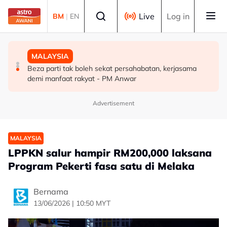
Skip to main content
Select language
Live
Log in
BM
|
EN
MALAYSIA
DUNIA
MALAYSIA
Pengacara, ahli perniagaan ditahan bantu siasatan
PM Thailand arah undang-undang senjata api diperketat
Beza parti tak boleh sekat persahabatan, kerjasama
audio siar sentuh isu sensitiviti agama
selepas insiden tembakan di sekolah
demi manfaat rakyat - PM Anwar
Advertisement
MALAYSIA
LPPKN salur hampir RM200,000 laksana
Program Pekerti fasa satu di Melaka
Bernama
13/06/2026 | 10:50 MYT