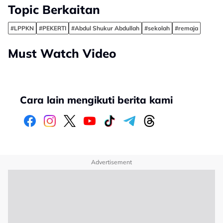
Topic Berkaitan
#LPPKN
#PEKERTI
#Abdul Shukur Abdullah
#sekolah
#remaja
Must Watch Video
Cara lain mengikuti berita kami
Advertisement