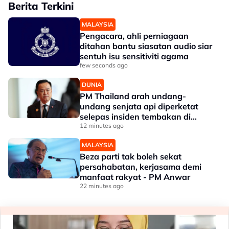
Berita Terkini
MALAYSIA
Pengacara, ahli perniagaan
ditahan bantu siasatan audio siar
sentuh isu sensitiviti agama
few seconds ago
DUNIA
PM Thailand arah undang-
undang senjata api diperketat
selepas insiden tembakan di
sekolah
12 minutes ago
MALAYSIA
Beza parti tak boleh sekat
persahabatan, kerjasama demi
manfaat rakyat - PM Anwar
22 minutes ago