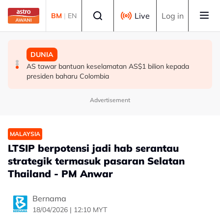
Skip to main content
Select language
Live
Log in
BM
|
EN
DUNIA
DUNIA
DUNIA
Hamas sedia teruskan pelan damai Gaza, gesa AS
Ribuan penduduk dipindahkan akibat kebakaran hutan
AS tawar bantuan keselamatan AS$1 bilion kepada
tekan Israel
besar di Kanada
presiden baharu Colombia
Advertisement
MALAYSIA
LTSIP berpotensi jadi hab serantau
strategik termasuk pasaran Selatan
Thailand - PM Anwar
Bernama
18/04/2026 | 12:10 MYT