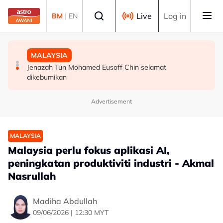
Skip to main content
Select language
Live
Log in
BM
|
EN
POLITIK
DUNIA
MALAYSIA
Abdul Hadi dakwa Bersatu terkeluar PN, Azmin
Victoria arah penternak kurung unggas susulan
Jenazah Tun Mohamed Eusoff Chin selamat
tegaskan masih anggota sah
peningkatan kes selesema burung H5N1
dikebumikan
Advertisement
MALAYSIA
Malaysia perlu fokus aplikasi AI,
peningkatan produktiviti industri - Akmal
Nasrullah
Madiha Abdullah
09/06/2026 | 12:30 MYT