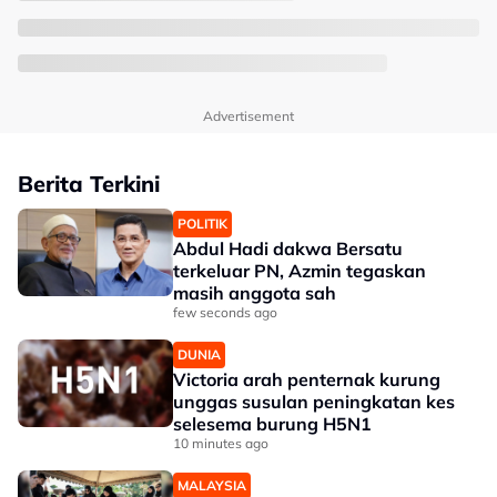
Advertisement
Berita Terkini
POLITIK
Abdul Hadi dakwa Bersatu
terkeluar PN, Azmin tegaskan
masih anggota sah
few seconds ago
DUNIA
Victoria arah penternak kurung
unggas susulan peningkatan kes
selesema burung H5N1
10 minutes ago
MALAYSIA