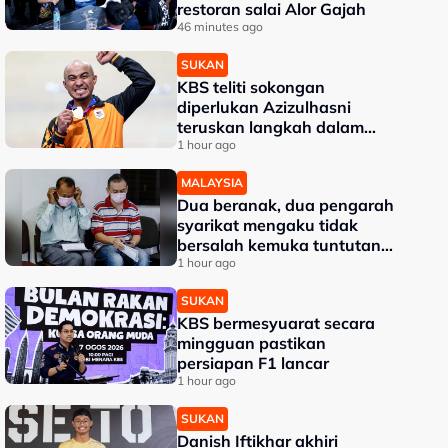
restoran salai Alor Gajah
46 minutes ago
SUKAN
KBS teliti sokongan
diperlukan Azizulhasni
teruskan langkah dalam
karier
1 hour ago
MALAYSIA
Dua beranak, dua pengarah
syarikat mengaku tidak
bersalah kemuka tuntutan
palsu Perkeso
1 hour ago
SUKAN
KBS bermesyuarat secara
mingguan pastikan
persiapan F1 lancar
1 hour ago
SUKAN
Danish Iftikhar akhiri