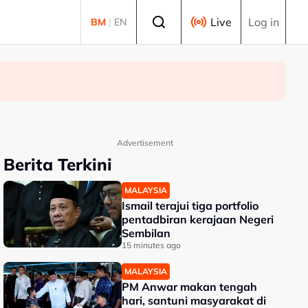
Select language
Live
Log in
BM
|
EN
Advertisement
Berita Terkini
MALAYSIA
Ismail terajui tiga portfolio
pentadbiran kerajaan Negeri
Sembilan
15 minutes ago
MALAYSIA
PM Anwar makan tengah
hari, santuni masyarakat di