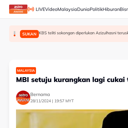
Skip to main content
LIVE
Video
Malaysia
Dunia
Politik
Hiburan
Bis
KBS teliti sokongan diperlukan Azizulhasni terus
PM Anwar makan tengah hari, santuni masyara
Ismail terajui tiga portfolio pentadbiran ker
MALAYSIA
SUKAN
MALAYSIA
MALAYSIA
MBI setuju kurangkan lagi cukai 
Bernama
28/11/2024 | 19:57 MYT