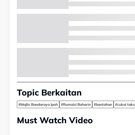
Topic Berkaitan
#Majlis Bandaraya Ipoh
#Rumaizi Baharin
#bantahan
#cukai taks
Must Watch Video