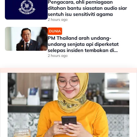
Pengacara, ahli perniagaan
ditahan bantu siasatan audio siar
sentuh isu sensitiviti agama
2 hours ago
DUNIA
PM Thailand arah undang-
undang senjata api diperketat
selepas insiden tembakan di
sekolah
2 hours ago