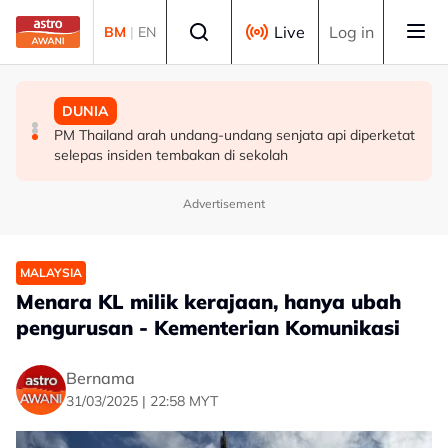
Skip to main content
Select language
Live
Log in
BM
|
EN
MALAYSIA
MALAYSIA
DUNIA
Berita tempatan pilihan sepanjang hari ini
Pengacara, ahli perniagaan ditahan bantu siasatan
PM Thailand arah undang-undang senjata api diperketat
audio siar sentuh isu sensitiviti agama
selepas insiden tembakan di sekolah
Advertisement
MALAYSIA
Menara KL milik kerajaan, hanya ubah
pengurusan - Kementerian Komunikasi
Bernama
31/03/2025 | 22:58 MYT