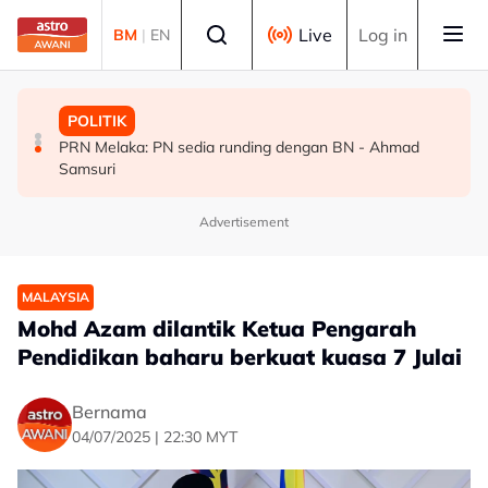
Skip to main content
Select language
Live
Log in
BM
|
EN
MALAYSIA
POLITIK
POLITIK
Tiga lelaki pelarian Myanmar ditahan bantu siasatan kes
PRU16: PH perlu bersedia jadi pembangkang, berisiko
PRN Melaka: PN sedia runding dengan BN - Ahmad
seksual OKU
hilang 28 kerusi - Penganalisis
Samsuri
Advertisement
MALAYSIA
Mohd Azam dilantik Ketua Pengarah
Pendidikan baharu berkuat kuasa 7 Julai
Bernama
04/07/2025 | 22:30 MYT