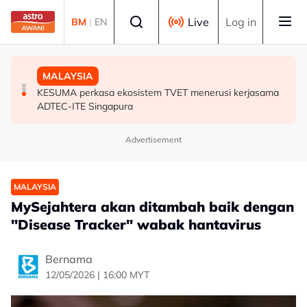
Skip to main content
Select language
Live
Log in
BM
|
EN
MALAYSIA
MALAYSIA
MALAYSIA
PDRM nafi kenyataan palsu dikaitkan dengan
Isu penempatan 40 tahun selesai, 120 keluarga di
KESUMA perkasa ekosistem TVET menerusi kerjasama
Pemangku Timbalan Ketua Polis Negara
Sungkai dan Kuala Bikam terima geran tanah
ADTEC-ITE Singapura
Advertisement
MALAYSIA
MySejahtera akan ditambah baik dengan
"Disease Tracker" wabak hantavirus
Bernama
12/05/2026 | 16:00 MYT