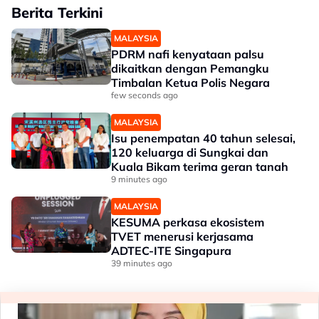
Berita Terkini
MALAYSIA
PDRM nafi kenyataan palsu
dikaitkan dengan Pemangku
Timbalan Ketua Polis Negara
few seconds ago
MALAYSIA
Isu penempatan 40 tahun selesai,
120 keluarga di Sungkai dan
Kuala Bikam terima geran tanah
9 minutes ago
MALAYSIA
KESUMA perkasa ekosistem
TVET menerusi kerjasama
ADTEC-ITE Singapura
39 minutes ago