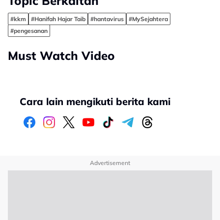
Topic Berkaitan
#kkm
#Hanifah Hajar Taib
#hantavirus
#MySejahtera
#pengesanan
Must Watch Video
Cara lain mengikuti berita kami
Advertisement