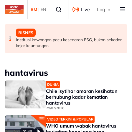
Skip to main content
Select language
Live
Log in
BM
|
EN
BISNES
DUNIA
BISNES
Go Auto labur RM1.5 juta perluas fasiliti, sasar
Ronaldo, Georgina akhiri penantian hampir sedekad,
Institusi kewangan pacu kesedaran ESG, bukan sekadar
tempahan RM50 juta
bakal disatukan sebagai suami isteri
kejar keuntungan
hantavirus
DUNIA
Chile isytihar amaran kesihatan
berhubung kadar kematian
hantavirus
29/07/2026
VIDEO TERKINI & POPULAR
WHO umum wabak hantavirus
berkaitan kapal persiaran
01:43