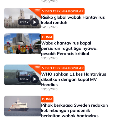
14/05/2026
VIDEO TERKINI & POPULAR
Risiko global wabak Hantavirus
kekal rendah
01:12
14/05/2026
DUNIA
Wabak hantavirus kapal
persiaran ragut tiga nyawa,
pesakit Perancis kritikal
13/05/2026
VIDEO TERKINI & POPULAR
WHO sahkan 11 kes Hantavirus
dikaitkan dengan kapal MV
01:32
Hondius
13/05/2026
DUNIA
Pihak berkuasa Sweden redakan
kebimbangan pandemik
berkaitan wabak hantavirus