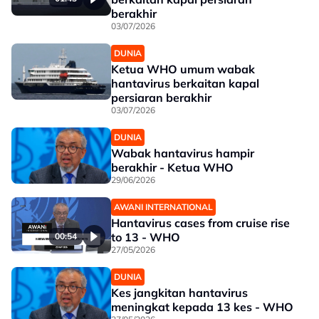
berakhir
03/07/2026
DUNIA
Ketua WHO umum wabak
hantavirus berkaitan kapal
persiaran berakhir
03/07/2026
DUNIA
Wabak hantavirus hampir
berakhir - Ketua WHO
29/06/2026
AWANI INTERNATIONAL
Hantavirus cases from cruise rise
to 13 - WHO
00:54
27/05/2026
DUNIA
Kes jangkitan hantavirus
meningkat kepada 13 kes - WHO