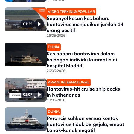
27/05/2026
VIDEO TERKINI & POPULAR
Sepanyol kesan kes baharu
hantavirus menjadikan jumlah 14
01:29
orang positif
26/05/2026
DUNIA
Kes baharu hantavirus dalam
kalangan individu kuarantin di
hospital Madrid
26/05/2026
AWANI INTERNATIONAL
Hantavirus-hit cruise ship docks
in Netherlands
01:07
18/05/2026
DUNIA
Perancis sahkan semua kontak
hantavirus tidak bergejala, empat
kanak-kanak negatif