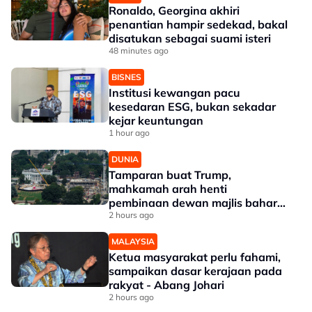
Ronaldo, Georgina akhiri
penantian hampir sedekad, bakal
disatukan sebagai suami isteri
48 minutes ago
BISNES
Institusi kewangan pacu
kesedaran ESG, bukan sekadar
kejar keuntungan
1 hour ago
DUNIA
Tamparan buat Trump,
mahkamah arah henti
pembinaan dewan majlis baharu
White House bernilai RM1.6 bilion
2 hours ago
MALAYSIA
Ketua masyarakat perlu fahami,
sampaikan dasar kerajaan pada
rakyat - Abang Johari
2 hours ago