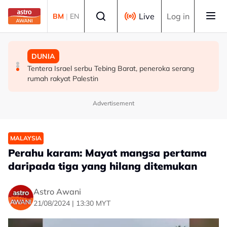
Skip to main content
Select language
Live
Log in
BM
|
EN
MALAYSIA
MALAYSIA
DUNIA
Tindakan AKPS sita kontena bawa muatan ke Israel
AKPS tahan kontena disyaki bawa dagangan untuk
Tentera Israel serbu Tebing Barat, peneroka serang
bukti ketegasan Malaysia - PM Anwar
dieksport ke Israel
rumah rakyat Palestin
Advertisement
MALAYSIA
Perahu karam: Mayat mangsa pertama
daripada tiga yang hilang ditemukan
Astro Awani
21/08/2024 | 13:30 MYT