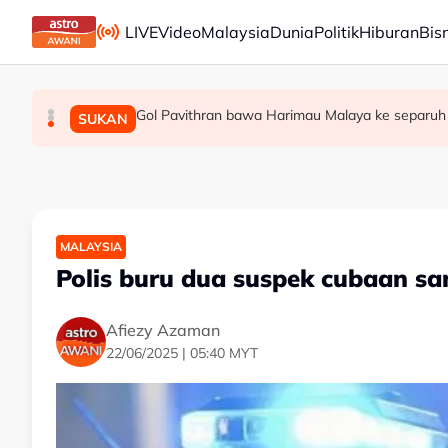
Skip to main content
LIVE
Video
Malaysia
Dunia
Politik
Hiburan
Bis
Gol Pavithran bawa Harimau Malaya ke separuh
Berita tempatan pilihan sepanjang hari ini
Bapa lemas cuba selamatkan anak jatuh kol
MALAYSIA
MALAYSIA
SUKAN
MALAYSIA
Polis buru dua suspek cubaan sa
Afiezy Azaman
22/06/2025 | 05:40 MYT