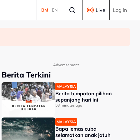
Select language
Live
Log in
BM
|
EN
Advertisement
Berita Terkini
MALAYSIA
Berita tempatan pilihan
sepanjang hari ini
58 minutes ago
MALAYSIA
Bapa lemas cuba
selamatkan anak jatuh