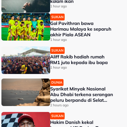
kolam ikan
1 hour ago
SUKAN
Gol Pavithran bawa
Harimau Malaya ke separuh
akhir Piala ASEAN
1 hour ago
SUKAN
Aliff Rakib hadiah rumah
RM1 juta kepada ibu bapa
1 hour ago
DUNIA
Syarikat Minyak Nasional
Abu Dhabi terkena serangan
peluru berpandu di Selat
Hormuz
2 hours ago
SUKAN
Hakim Danish kekal