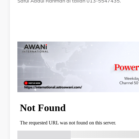
Saful Abdul Rahman di talian 013-5547435.