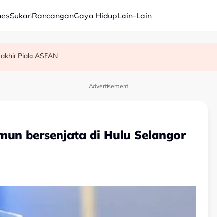
nes
Sukan
Rancangan
Gaya Hidup
Lain-Lain
 akhir Piala ASEAN
am ikan
Advertisement
mun bersenjata di Hulu Selangor