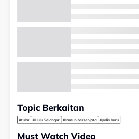
Topic Berkaitan
#tular
#Hulu Selangor
#samun bersenjata
#polis buru
Must Watch Video