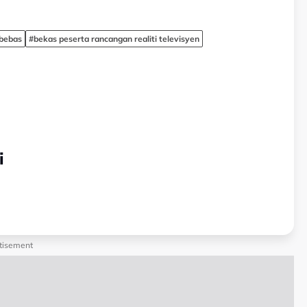
bebas
#bekas peserta rancangan realiti televisyen
i
tisement