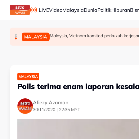
Skip to main content
LIVE
Video
Malaysia
Dunia
Politik
Hiburan
Bis
Teknologi "5G Advanced" buka potensi besar 
KL20 2026 tambah empat fokus baharu, perl
Malaysia, Vietnam komited perkukuh kerja
MALAYSIA
MALAYSIA
MALAYSIA
MALAYSIA
Polis terima enam laporan kesal
Afiezy Azaman
30/11/2020 | 22:35 MYT