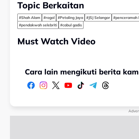
Topic Berkaitan
#Shah Alam
#rogol
#Petaling Jaya
#JSJ Selangor
#penceramah 
#pendakwah selebriti
#cabul gadis
Must Watch Video
Cara lain mengikuti berita kam
Adver