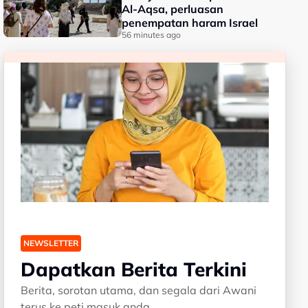
Al-Aqsa, perluasan
penempatan haram Israel
56 minutes ago
NEWSLETTER
Dapatkan Berita Terkini
Berita, sorotan utama, dan segala dari Awani
terus ke peti masuk anda.