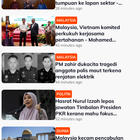
tumpuan ke lapan sektor -
Akmal Nasrullah
26 minutes ago
MALAYSIA
Malaysia, Vietnam komited
perkukuh kerjasama
pertahanan - Mohamed
Khaled
41 minutes ago
MALAYSIA
PM zahir dukacita tragedi
anggota polis maut terkena
renjatan elektrik
44 minutes ago
POLITIK
Hasrat Nurul Izzah lepas
jawatan Timbalan Presiden
PKR kerana mahu fokus
pengajian lanjutan
52 minutes ago
DUNIA
Malaysia kecam pencabulan