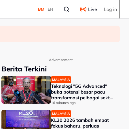
Select language
Live
Log in
BM
|
EN
Advertisement
Berita Terkini
MALAYSIA
Teknologi "5G Advanced"
buka potensi besar pacu
transformasi pelbagai sektor
- Fahmi
16 minutes ago
MALAYSIA
KL20 2026 tambah empat
fokus baharu, perluas