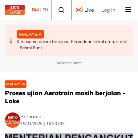
Skip to main content
Select language
Live
Log in
BM
|
EN
POLITIK
DUNIA
MALAYSIA
'Rafizi hipokrit, masuk PRN Melaka bantu UMNO pecah
UNESCO sahkan Beijing sebagai "Ibu Kota Seni Bina
Kerjasama dalam Kerajaan Perpaduan kekal utuh, stabil
undi PH' - AMK
Dunia" 2029
- Fahmi Fadzil
Advertisement
MALAYSIA
Proses ujian Aerotrain masih berjalan -
Loke
Bernama
15/01/2025 | 16:30 MYT