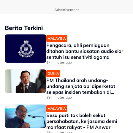
Advertisement
Berita Terkini
MALAYSIA
Pengacara, ahli perniagaan
ditahan bantu siasatan audio siar
sentuh isu sensitiviti agama
17 minutes ago
DUNIA
PM Thailand arah undang-
undang senjata api diperketat
selepas insiden tembakan di
sekolah
29 minutes ago
MALAYSIA
Beza parti tak boleh sekat
persahabatan, kerjasama demi
manfaat rakyat - PM Anwar
39 minutes ago