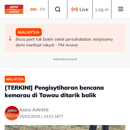
Skip to main content
Select language
Live
Log in
BM
|
EN
MALAYSIA
DUNIA
MALAYSIA
Pengacara, ahli perniagaan ditahan bantu siasatan
PM Thailand arah undang-undang senjata api diperketat
Beza parti tak boleh sekat persahabatan, kerjasama
audio siar sentuh isu sensitiviti agama
selepas insiden tembakan di sekolah
demi manfaat rakyat - PM Anwar
Advertisement
MALAYSIA
[TERKINI] Pengisytiharan bencana
kemarau di Tawau ditarik balik
Astro AWANI
25/03/2026 | 14:51 MYT