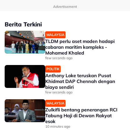
Advertisement
Berita Terkini
MALAYSIA
TLDM perlu aset moden hadapi
cabaran maritim kompleks -
Mohamed Khaled
few seconds ago
POLITIK
Anthony Loke teruskan Pusat
Khidmat DAP Chennah dengan
biaya sendiri
few seconds ago
MALAYSIA
Zulkifli bentang penerangan RCI
Tabung Haji di Dewan Rakyat
esok
10 minutes ago