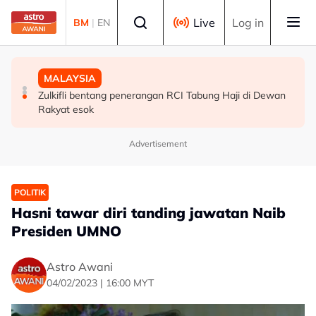
Skip to main content
Select language
Live
Log in
BM
|
EN
MALAYSIA
POLITIK
MALAYSIA
TLDM perlu aset moden hadapi cabaran maritim
Anthony Loke teruskan Pusat Khidmat DAP Chennah
Zulkifli bentang penerangan RCI Tabung Haji di Dewan
kompleks - Mohamed Khaled
dengan biaya sendiri
Rakyat esok
Advertisement
POLITIK
Hasni tawar diri tanding jawatan Naib
Presiden UMNO
Astro Awani
04/02/2023 | 16:00 MYT