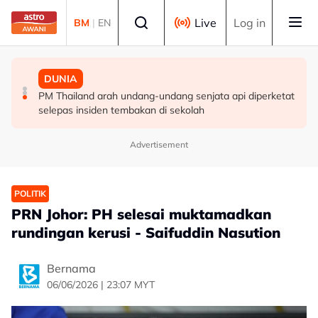
Skip to main content
Select language
Live
Log in
BM
|
EN
MALAYSIA
MALAYSIA
DUNIA
Berita tempatan pilihan sepanjang hari ini
Pengacara, ahli perniagaan ditahan bantu siasatan
PM Thailand arah undang-undang senjata api diperketat
audio siar sentuh isu sensitiviti agama
selepas insiden tembakan di sekolah
Advertisement
POLITIK
PRN Johor: PH selesai muktamadkan
rundingan kerusi - Saifuddin Nasution
Bernama
06/06/2026 | 23:07 MYT