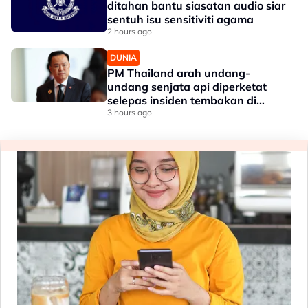
ditahan bantu siasatan audio siar
sentuh isu sensitiviti agama
2 hours ago
DUNIA
PM Thailand arah undang-
undang senjata api diperketat
selepas insiden tembakan di
sekolah
3 hours ago