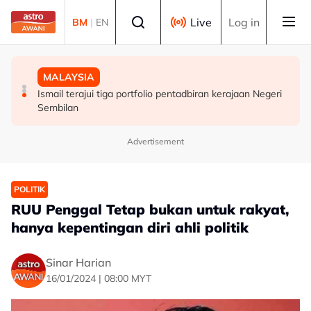
Skip to main content
Select language
Live
Log in
BM
|
EN
MALAYSIA
MALAYSIA
MALAYSIA
LHDN mula siasatan terhadap individu dikenal pasti
'Pasport terbang': Hanya RM700, sindiket palsukan
Ismail terajui tiga portfolio pentadbiran kerajaan Negeri
dalam RCI Tabung Haji
rekod pergerakan warga asing
Sembilan
Advertisement
POLITIK
RUU Penggal Tetap bukan untuk rakyat,
hanya kepentingan diri ahli politik
Sinar Harian
16/01/2024 | 08:00 MYT