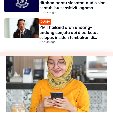
ditahan bantu siasatan audio siar
sentuh isu sensitiviti agama
3 hours ago
DUNIA
PM Thailand arah undang-
undang senjata api diperketat
selepas insiden tembakan di
sekolah
3 hours ago