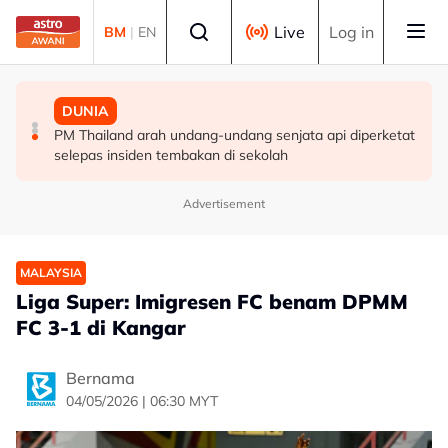
Skip to main content
Select language
Live
Log in
BM
|
EN
MALAYSIA
MALAYSIA
DUNIA
Berita tempatan pilihan sepanjang hari ini
Pengacara, ahli perniagaan ditahan bantu siasatan
PM Thailand arah undang-undang senjata api diperketat
audio siar sentuh isu sensitiviti agama
selepas insiden tembakan di sekolah
Advertisement
MALAYSIA
Liga Super: Imigresen FC benam DPMM
FC 3-1 di Kangar
Bernama
04/05/2026 | 06:30 MYT