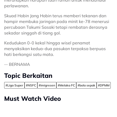
meranapkan harapan tuan rumah untuk mendahului
perlawanan.
Skuad Hobin Jang Hobin terus memberi tekanan dan
hampir membuka jaringan pada minit ke-78 menerusi
percubaan Takumi Sasaki tetapi rembatan derasnya
sekadar singgah di tiang gol.
Kedudukan 0-0 kekal hingga wisel penamat
menyaksikan kedua-dua pasukan terpaksa berpuas
hati berkongsi satu mata.
-- BERNAMA
Topic Berkaitan
#Liga Super
#NSFC
#imigresen
#Melaka FC
#bola sepak
#DPMM
Must Watch Video