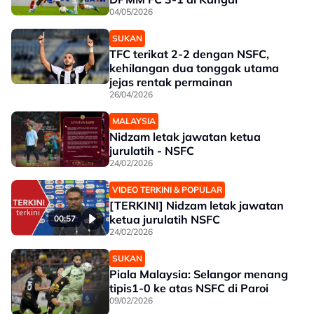
04/05/2026
SUKAN
TFC terikat 2-2 dengan NSFC,
kehilangan dua tonggak utama
jejas rentak permainan
26/04/2026
MALAYSIA
Nidzam letak jawatan ketua
jurulatih - NSFC
24/02/2026
VIDEO TERKINI & POPULAR
[TERKINI] Nidzam letak jawatan
ketua jurulatih NSFC
00:57
24/02/2026
SUKAN
Piala Malaysia: Selangor menang
tipis1-0 ke atas NSFC di Paroi
09/02/2026