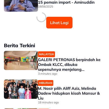
15 pemain import - Aminuddin
18/06/2025
Lihat Lagi
Berita Terkini
MALAYSIA
GALERI PETRONAS berpindah ke
Ombak KLCC, dibuka
sepenuhnya menjelang
penghujung 2027
3 minutes ago
HIBURAN
M. Nasir pilih Aliff Aziz, Melinda
Dadew hidupkan kisah Mansur &
Liu
18 minutes ago