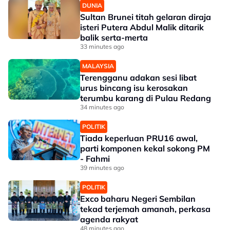
DUNIA
Sultan Brunei titah gelaran diraja
isteri Putera Abdul Malik ditarik
balik serta-merta
33 minutes ago
MALAYSIA
Terengganu adakan sesi libat
urus bincang isu kerosakan
terumbu karang di Pulau Redang
34 minutes ago
POLITIK
Tiada keperluan PRU16 awal,
parti komponen kekal sokong PM
- Fahmi
39 minutes ago
POLITIK
Exco baharu Negeri Sembilan
tekad terjemah amanah, perkasa
agenda rakyat
48 minutes ago