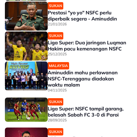
SUKAN
Prestasi "yo yo" NSFC perlu
diperbaik segera - Aminuddin
21/01/2026
SUKAN
Liga Super: Dua jaringan Luqman
Hakim pacu kemenangan NSFC
25/12/2025
MALAYSIA
Aminuddin mahu perlawanan
NSFC-Terengganu diadakan
waktu malam
04/11/2025
SUKAN
Liga Super: NSFC tampil garang,
belasah Sabah FC 3-0 di Paroi
28/09/2025
SUKAN