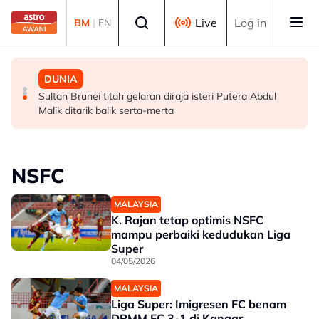
Skip to main content
Select language
Live
Log in
BM
|
EN
MALAYSIA
HIBURAN
DUNIA
GALERI PETRONAS berpindah ke Ombak KLCC, dibuka
M. Nasir pilih Aliff Aziz, Melinda Dadew hidupkan kisah
Sultan Brunei titah gelaran diraja isteri Putera Abdul
sepenuhnya menjelang penghujung 2027
Mansur & Liu
Malik ditarik balik serta-merta
NSFC
MALAYSIA
K. Rajan tetap optimis NSFC
mampu perbaiki kedudukan Liga
Super
04/05/2026
MALAYSIA
Liga Super: Imigresen FC benam
DPMM FC 3-1 di Kangar