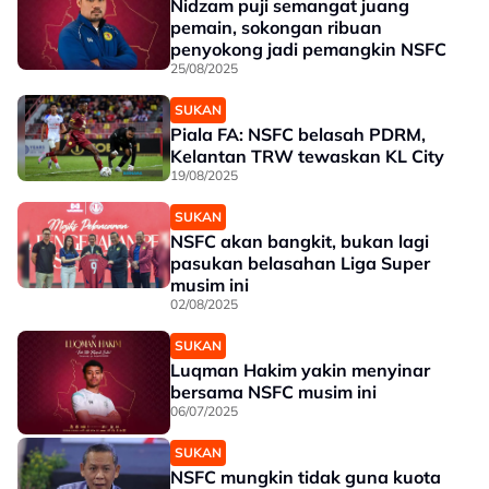
Nidzam puji semangat juang
pemain, sokongan ribuan
penyokong jadi pemangkin NSFC
25/08/2025
SUKAN
Piala FA: NSFC belasah PDRM,
Kelantan TRW tewaskan KL City
19/08/2025
SUKAN
NSFC akan bangkit, bukan lagi
pasukan belasahan Liga Super
musim ini
02/08/2025
SUKAN
Luqman Hakim yakin menyinar
bersama NSFC musim ini
06/07/2025
SUKAN
NSFC mungkin tidak guna kuota