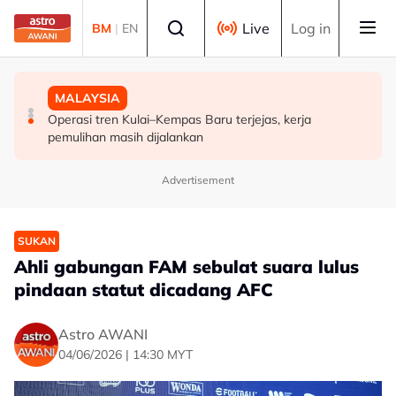
Skip to main content
Select language
Live
Log in
BM
|
EN
MALAYSIA
POLITIK
MALAYSIA
FMBA sambut baik arahan PM percepat kelulusan
'Siapa akan pergi, siapa diperintah pergi? Tunggu dan
Operasi tren Kulai–Kempas Baru terjejas, kerja
pekerja asing sektor restoran
lihat'- Zahid
pemulihan masih dijalankan
Advertisement
SUKAN
Ahli gabungan FAM sebulat suara lulus
pindaan statut dicadang AFC
Astro AWANI
04/06/2026 | 14:30 MYT