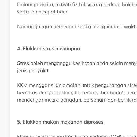
Dalam pada itu, aktiviti fizikal secara berkala bol
serta lebih cepat tidur.
Namun, jangan bersenam ketika menghampiri waktu 
4. Elakkan stres melampau
Stres boleh menganggu kesihatan anda selain men
jenis penyakit.
KKM menggariskan amalan untuk pengurangan stres m
bernafas dengan dalam, bertenang, beribadat, berc
mendengar muzik, beriadah, bersenam dan berfikiran
5. Elakkan makan makanan diproses
Menurut Pertubuhan Kesihatan Sedunia (WHO), pem