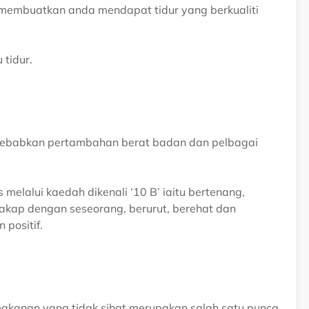
eh membuatkan anda mendapat tidur yang berkualiti
tidur.
yebabkan pertambahan berat badan dan pelbagai
elalui kaedah dikenali ‘10 B’ iaitu bertenang,
akap dengan seseorang, berurut, berehat dan
 positif.
akanan yang tidak sihat merupakan salah satu punca