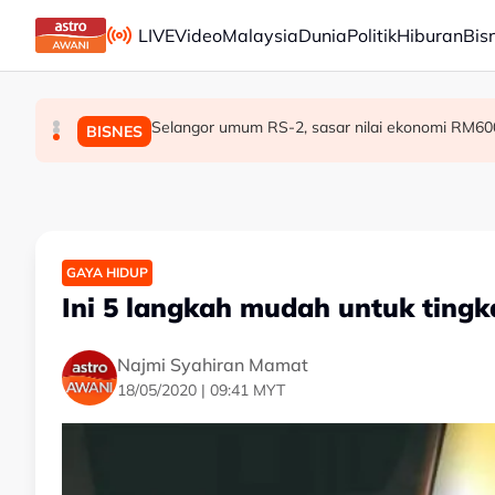
Skip to main content
LIVE
Video
Malaysia
Dunia
Politik
Hiburan
Bis
Selangor umum RS-2, sasar nilai ekonomi RM600
Proses kenaikan pangkat ATM dan PDRM dip
[TERKINI] RCI Tabung Haji: LHDN serbu tiga 
MALAYSIA
MALAYSIA
BISNES
GAYA HIDUP
Ini 5 langkah mudah untuk tingk
Najmi Syahiran Mamat
18/05/2020 | 09:41 MYT