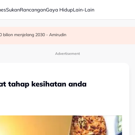
nes
Sukan
Rancangan
Gaya Hidup
Lain-Lain
 bilion menjelang 2030 - Amirudin
ermudah, dipercepat - PM Anwar
premis milik bekas kepimpinan tertinggi TH
Advertisement
at tahap kesihatan anda