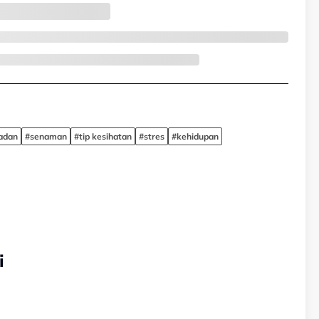
adan
#senaman
#tip kesihatan
#stres
#kehidupan
i