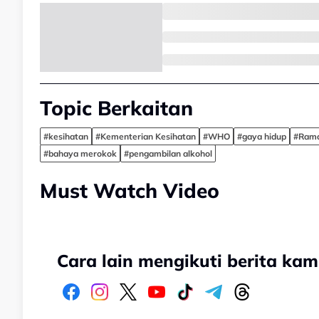
Topic Berkaitan
#kesihatan
#Kementerian Kesihatan
#WHO
#gaya hidup
#Ram
#bahaya merokok
#pengambilan alkohol
Must Watch Video
Cara lain mengikuti berita kam