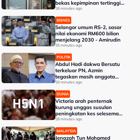
bekas kepimpinan tertinggi
TH
26 minutes ago
BISNES
Selangor umum RS-2, sasar
nilai ekonomi RM600 bilion
menjelang 2030 - Amirudin
35 minutes ago
POLITIK
Abdul Hadi dakwa Bersatu
terkeluar PN, Azmin
tegaskan masih anggota
sah
50 minutes ago
DUNIA
Victoria arah penternak
kurung unggas susulan
peningkatan kes selesema
burung H5N1
59 minutes ago
MALAYSIA
Jenazah Tun Mohamed