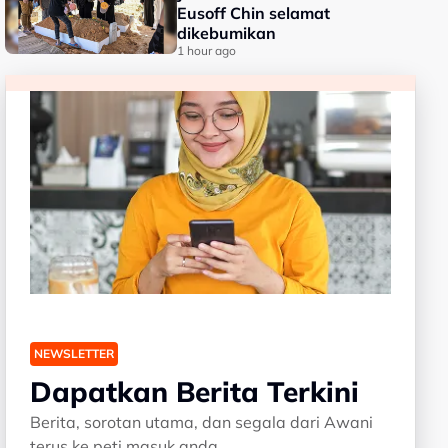
Eusoff Chin selamat
dikebumikan
1 hour ago
NEWSLETTER
Dapatkan Berita Terkini
Berita, sorotan utama, dan segala dari Awani
terus ke peti masuk anda.