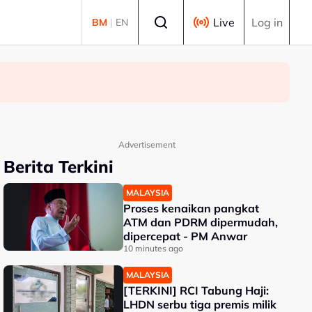
Select language
Live
Log in
BM
|
EN
Advertisement
Berita Terkini
MALAYSIA
Proses kenaikan pangkat
ATM dan PDRM dipermudah,
dipercepat - PM Anwar
10 minutes ago
MALAYSIA
[TERKINI] RCI Tabung Haji:
LHDN serbu tiga premis milik