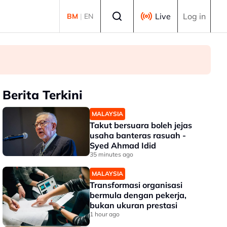
Select language
Live
Log in
BM
|
EN
Berita Terkini
MALAYSIA
Takut bersuara boleh jejas
usaha banteras rasuah -
Syed Ahmad Idid
35 minutes ago
MALAYSIA
Transformasi organisasi
bermula dengan pekerja,
bukan ukuran prestasi
1 hour ago