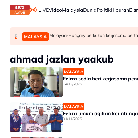
Skip to main content
LIVE
Video
Malaysia
Dunia
Politik
Hiburan
Bis
Takut bersuara boleh jejas usaha banteras 
Transformasi organisasi bermula dengan peke
Malaysia-Hungary perkukuh kerjasama perta
MALAYSIA
MALAYSIA
MALAYSIA
ahmad jazlan yaakub
MALAYSIA
Felcra sedia beri kerjasama p
14/12/2025
MALAYSIA
Felcra umum agihan keuntunga
01/11/2025