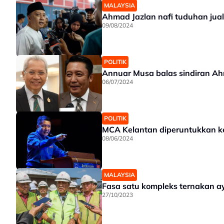
MALAYSIA
Ahmad Jazlan nafi tuduhan jua
09/08/2024
POLITIK
Annuar Musa balas sindiran Ah
06/07/2024
POLITIK
MCA Kelantan diperuntukkan k
08/06/2024
MALAYSIA
Fasa satu kompleks ternakan a
27/10/2023