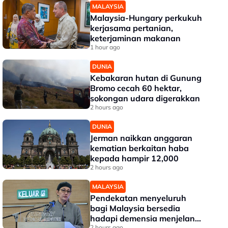
MALAYSIA
Malaysia-Hungary perkukuh
kerjasama pertanian,
keterjaminan makanan
1 hour ago
DUNIA
Kebakaran hutan di Gunung
Bromo cecah 60 hektar,
sokongan udara digerakkan
2 hours ago
DUNIA
Jerman naikkan anggaran
kematian berkaitan haba
kepada hampir 12,000
2 hours ago
MALAYSIA
Pendekatan menyeluruh
bagi Malaysia bersedia
hadapi demensia menjelang
2 hours ago