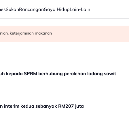
nes
Sukan
Rancangan
Gaya Hidup
Lain-Lain
rasuah - Syed Ahmad Idid
rja, bukan ukuran prestasi
nian, keterjaminan makanan
enuh kepada SPRM berhubung perolehan ladang sawit
n interim kedua sebanyak RM207 juta