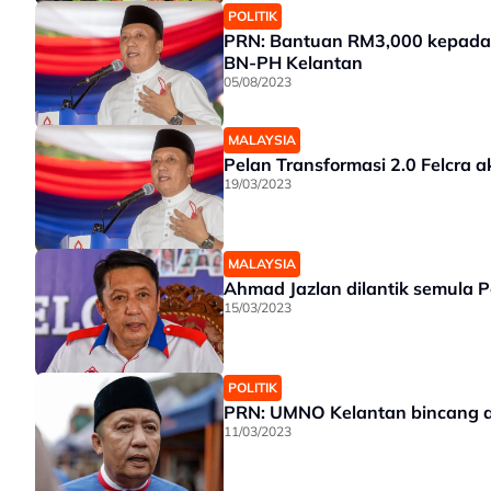
POLITIK
PRN: Bantuan RM3,000 kepada pe
BN-PH Kelantan
05/08/2023
MALAYSIA
Pelan Transformasi 2.0 Felcra
19/03/2023
MALAYSIA
Ahmad Jazlan dilantik semula P
15/03/2023
POLITIK
PRN: UMNO Kelantan bincang agi
11/03/2023