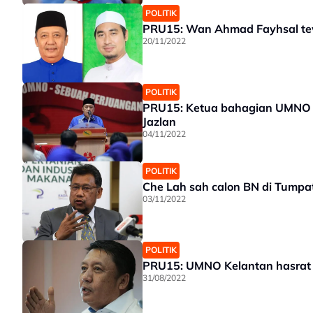
POLITIK
PRU15: Wan Ahmad Fayhsal te
20/11/2022
POLITIK
PRU15: Ketua bahagian UMNO t
Jazlan
04/11/2022
POLITIK
Che Lah sah calon BN di Tumpa
03/11/2022
POLITIK
PRU15: UMNO Kelantan hasrat b
31/08/2022